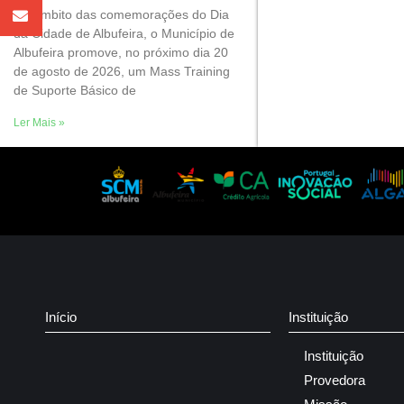
No âmbito das comemorações do Dia
da Cidade de Albufeira, o Município de
Albufeira promove, no próximo dia 20
de agosto de 2026, um Mass Training
de Suporte Básico de
Ler Mais »
Início
Instituição
Instituição
Provedora