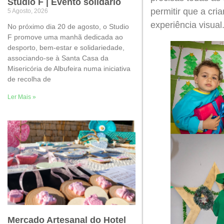
Studio F | Evento solidário
permitir que a cri
5 Agosto, 2026
experiência visual
No próximo dia 20 de agosto, o Studio
F promove uma manhã dedicada ao
desporto, bem-estar e solidariedade,
associando-se à Santa Casa da
Misericória de Albufeira numa iniciativa
de recolha de
Ler Mais »
Mercado Artesanal do Hotel