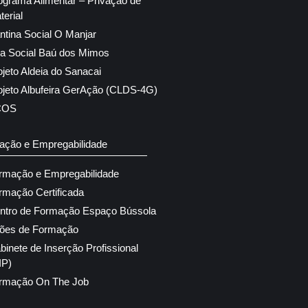
ograma Alimentar – Privação de
terial
ntina Social O Manjar
ja Social Baú dos Mimos
ojeto Aldeia do Sanacai
ojeto Albufeira GerAção (CLDS-4G)
COS
ação e Empregabilidade
rmação e Empregabilidade
rmação Certificada
ntro de Formação Espaço Bússola
ões de Formação
binete de Inserção Profissional
IP)
rmação On The Job