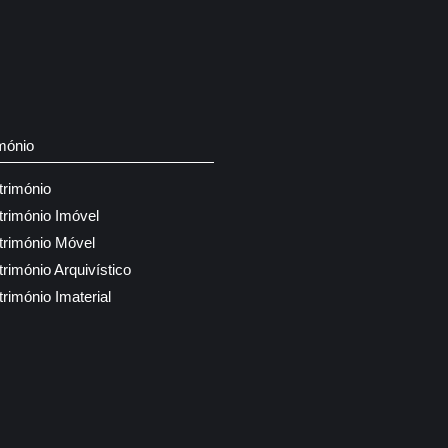
mónio
trimónio
trimónio Imóvel
trimónio Móvel
trimónio Arquivístico
trimónio Imaterial