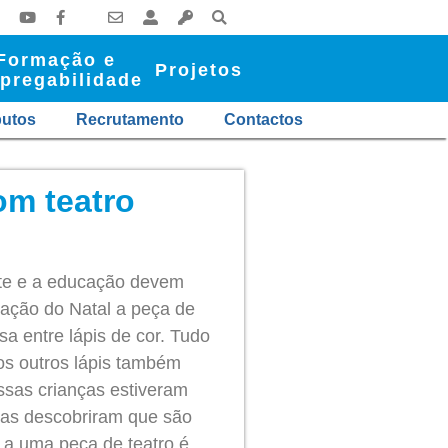
Formação e
Projetos
pregabilidade
butos
Recrutamento
Contactos
om teatro
arte e a educação devem
ação do Natal a peça de
sa entre lápis de cor. Tudo
 os outros lápis também
ssas crianças estiveram
las descobriram que são
r a uma peça de teatro é