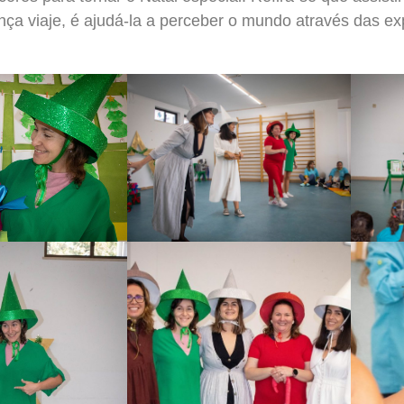
ança viaje, é ajudá-la a perceber o mundo através das e
.