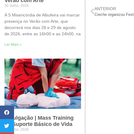
Verão com Arte
30 Julho, 2026
ANTERIOR
A S Misericórdia de Albufeira vai marcar
Creche organizou Fest
presença no Verão com Arte, que
decorrerá nos dias 28 e 29 de agosto
de 2026, entre as 16h00 e as 24h00, na
Ler Mais »
Divulgação | Mass Training
de Suporte Básico de Vida
22 Julho, 2026