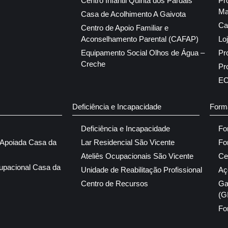
Centro Infantil Quinta dos Pardais
Pr
Ma
Casa de Acolhimento A Gaivota
Ca
Centro de Apoio Familiar e
Aconselhamento Parental (CAFAP)
Lo
Equipamento Social Olhos de Água –
Pr
Creche
Pr
E
Deficiência e Incapacidade
Form
Deficiência e Incapacidade
Fo
 Apoiada Casa da
Lar Residencial São Vicente
Fo
Ateliês Ocupacionais São Vicente
Ce
upacional Casa da
Unidade de Reabilitação Profissional
Aç
Centro de Recursos
Ga
(G
Fo