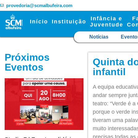
provedoria@scmalbufeira.com
Infância e
F
Início
Instituição
Juventude
Co
Notícias
Evento
Próximos
Quinta do
Eventos
infantil
A equipa educativ
andar sempre junt
teatro: “Verde é a
porque o verde ins
tiveram uma palav
muito interessada
precisas todas as 