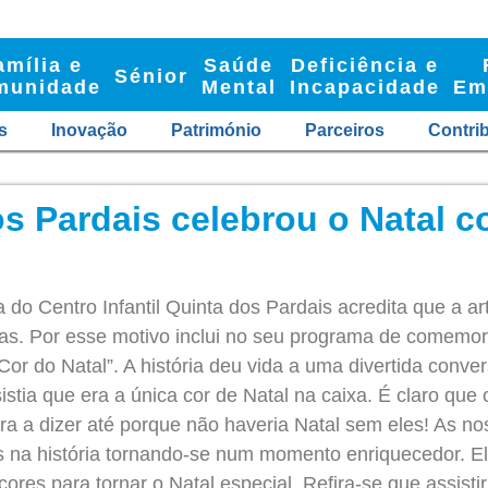
amília e
Saúde
Deficiência e
Sénior
munidade
Mental
Incapacidade
Em
s
Inovação
Património
Parceiros
Contri
s Pardais celebrou o Natal c
a do Centro Infantil Quinta dos Pardais acredita que a 
as. Por esse motivo inclui no seu programa de comemor
 Cor do Natal”. A história deu vida a uma divertida conver
istia que era a única cor de Natal na caixa. É claro que
ra a dizer até porque não haveria Natal sem eles! As no
s na história tornando-se num momento enriquecedor. E
cores para tornar o Natal especial. Refira-se que assisti