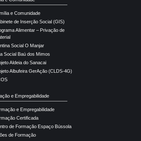
mília e Comunidade
binete de Inserção Social (GIS)
ograma Alimentar – Privação de
terial
ntina Social O Manjar
ja Social Baú dos Mimos
ojeto Aldeia do Sanacai
ojeto Albufeira GerAção (CLDS-4G)
COS
ação e Empregabilidade
rmação e Empregabilidade
rmação Certificada
ntro de Formação Espaço Bússola
ões de Formação