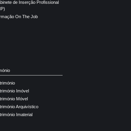
binete de Inserção Profissional
IP)
rmação On The Job
mónio
trimónio
trimónio Imóvel
trimónio Móvel
trimónio Arquivístico
trimónio Imaterial