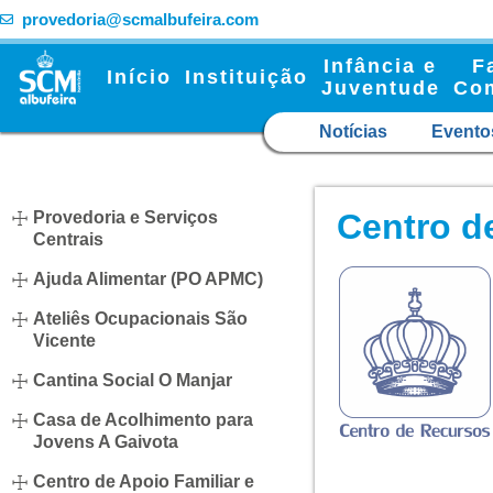
provedoria@scmalbufeira.com
Infância e
F
Início
Instituição
Juventude
Co
Notícias
Evento
Centro d
Provedoria e Serviços
Centrais
Ajuda Alimentar (PO APMC)
Ateliês Ocupacionais São
Vicente
Cantina Social O Manjar
Casa de Acolhimento para
Jovens A Gaivota
Centro de Apoio Familiar e