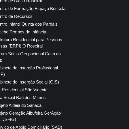
ntro de Dia O Roseiral
ntro de Formação Espaço Bússola
ntro de Recursos
ntro Infantil Quinta dos Pardais
eche Tempos de Infância
trutura Residencial para Pessoas
osas (ERPI) O Roseiral
rum Sócio-Ocupacional Casa da
z
binete de Inserção Profissional
IP)
binete de Inserção Social (GIS)
r Residencial São Vicente
ja Social Baú dos Mimos
ojeto Aldeia do Sanacai
ojeto Geração Albufeira GerAção
LDS-4G)
rviço de Apoio Domiciliário (SAD)