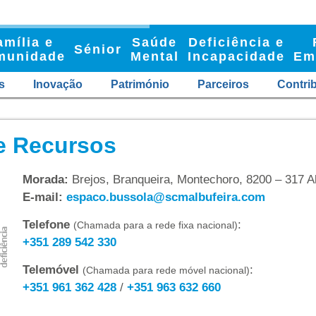
amília e
Saúde
Deficiência e
Sénior
munidade
Mental
Incapacidade
Em
s
Inovação
Património
Parceiros
Contri
e Recursos
Morada:
Brejos, Branqueira, Montechoro, 8200 – 317 Al
E-mail:
espaco.bussola@scmalbufeira.com
Telefone
:
(Chamada para a rede fixa nacional)
+351 289 542 330
Telemóvel
:
(Chamada para rede móvel nacional)
+351 961 362 428
/
+351 963 632 660