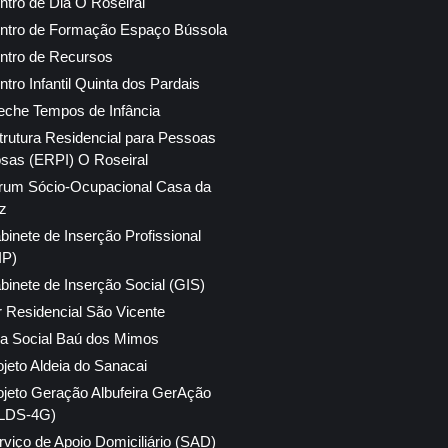
ntro de Dia O Roseiral
ntro de Formação Espaço Bússola
ntro de Recursos
ntro Infantil Quinta dos Pardais
eche Tempos de Infância
trutura Residencial para Pessoas
osas (ERPI) O Roseiral
rum Sócio-Ocupacional Casa da
z
binete de Inserção Profissional
IP)
binete de Inserção Social (GIS)
r Residencial São Vicente
ja Social Baú dos Mimos
ojeto Aldeia do Sanacai
ojeto Geração Albufeira GerAção
LDS-4G)
rviço de Apoio Domiciliário (SAD)