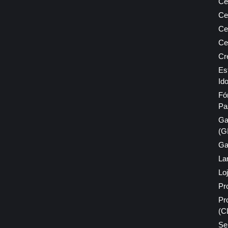
Ce
Ce
Ce
Ce
Cr
Es
Id
Fó
Pa
Ga
(G
Ga
La
Lo
Pr
Pr
(C
Se