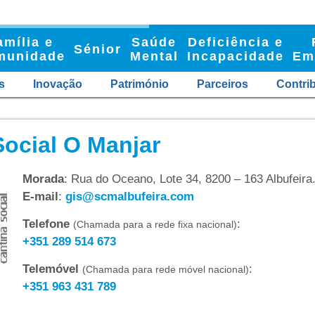
amília e
Saúde
Deficiência e
Sénior
munidade
Mental
Incapacidade
Em
s
Inovação
Património
Parceiros
Contri
Social O Manjar
Morada
: Rua do Oceano, Lote 34, 8200 – 163 Albufeira
E-mail
:
gis@scmalbufeira.com
Telefone
:
(Chamada para a rede fixa nacional)
+351 289 514 673
Telemóvel
:
(Chamada para rede móvel nacional)
+351 963 431 789