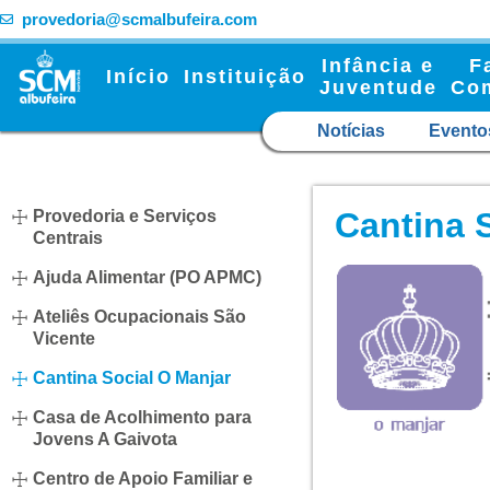
provedoria@scmalbufeira.com
Infância e
F
Início
Instituição
Juventude
Co
Notícias
Evento
Cantina 
Provedoria e Serviços
Centrais
Ajuda Alimentar (PO APMC)
Ateliês Ocupacionais São
Vicente
Cantina Social O Manjar
Casa de Acolhimento para
Jovens A Gaivota
Centro de Apoio Familiar e