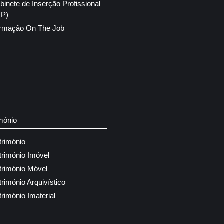
binete de Inserção Profissional
IP)
rmação On The Job
mónio
trimónio
trimónio Imóvel
trimónio Móvel
trimónio Arquivístico
trimónio Imaterial