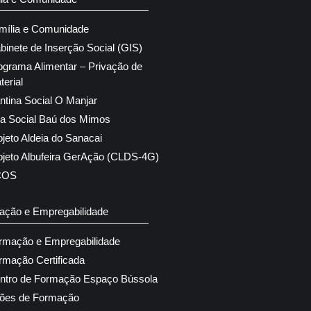
mília e Comunidade
binete de Inserção Social (GIS)
ograma Alimentar – Privação de
terial
ntina Social O Manjar
ja Social Baú dos Mimos
ojeto Aldeia do Sanacai
ojeto Albufeira GerAção (CLDS-4G)
COS
ação e Empregabilidade
rmação e Empregabilidade
rmação Certificada
ntro de Formação Espaço Bússola
ões de Formação