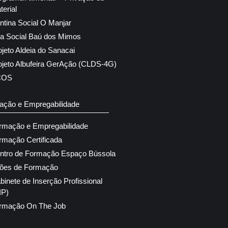
terial
ntina Social O Manjar
ja Social Baú dos Mimos
ojeto Aldeia do Sanacai
ojeto Albufeira GerAção (CLDS-4G)
COS
ação e Empregabilidade
rmação e Empregabilidade
rmação Certificada
ntro de Formação Espaço Bússola
ões de Formação
binete de Inserção Profissional
IP)
rmação On The Job