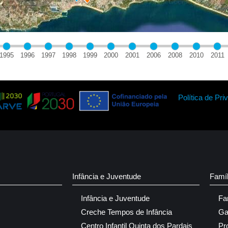
1995
1996
1997
1998
1999
2000
2001
2006
2008
2010
2011
Política de Pri
Infância e Juventude
Famí
Infância e Juventude
Fa
Creche Tempos de Infância
Ga
Centro Infantil Quinta dos Pardais
Pr