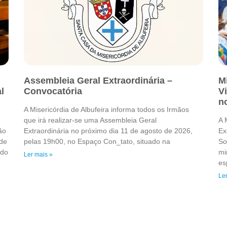
Assembleia Geral Extraordinária –
Mi
l
Convocatória
V
n
A Misericórdia de Albufeira informa todos os Irmãos
que irá realizar-se uma Assembleia Geral
A 
ão
Extraordinária no próximo dia 11 de agosto de 2026,
Ex
de
pelas 19h00, no Espaço Con_tato, situado na
So
 do
mi
Ler mais »
es
Ler