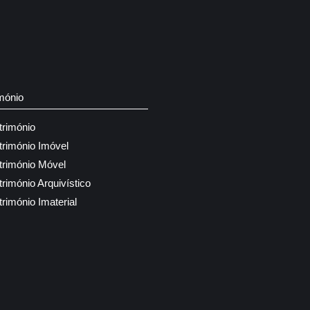
mónio
trimónio
trimónio Imóvel
trimónio Móvel
trimónio Arquivístico
trimónio Imaterial