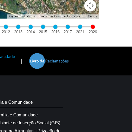
Keyboard shortcuts
Image may be subject to copyright
Terms
2012
2013
2014
2015
2016
2017
2021
2026
vacidade
|
lia e Comunidade
mília e Comunidade
binete de Inserção Social (GIS)
ograma Alimentar – Privação de