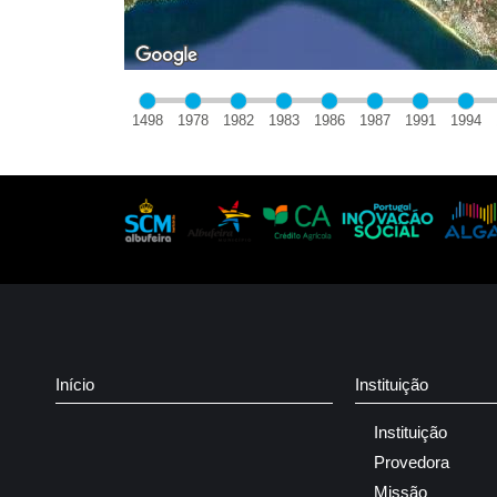
1498
1978
1982
1983
1986
1987
1991
1994
Início
Instituição
Instituição
Provedora
Missão