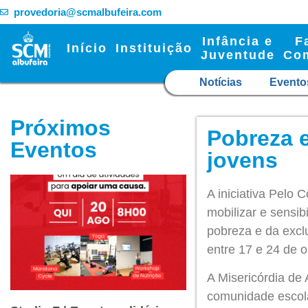
provedoria@scmalbufeira.com
Infância e
F
Início
Instituição
Juventude
Co
Notícias
Evento
Próximos
Pobreza e
Eventos
jovens
A iniciativa Pelo
mobilizar e sensi
pobreza e da excl
entre 17 e 24 de o
A Misericórdia de 
comunidade escola