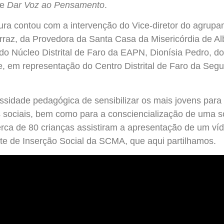
de
Dar Voz ao Pensamento
.
ura contou com a intervenção do Vice-diretor do agrup
erraz, da Provedora da Santa Casa da Misericórdia de Al
o Núcleo Distrital de Faro da EAPN, Dionísia Pedro, d
e, em representação do Centro Distrital de Faro da Segu
sidade pedagógica de sensibilizar os mais jovens para 
os sociais, bem como para a consciencialização de uma 
cerca de 80 crianças assistiram a apresentação de um v
te de Inserção Social da SCMA, que aqui partilhamos.