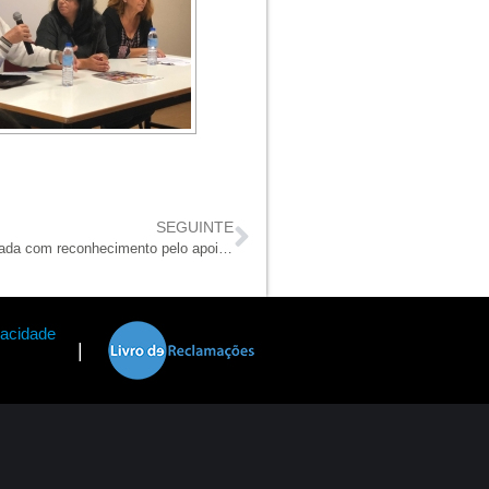
SEGUINTE
Misericórdia de Albufeira agraciada com reconhecimento pelo apoio prestado nos incêndios em Monchique
vacidade
|