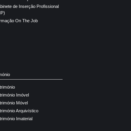
binete de Inserção Profissional
IP)
rmação On The Job
mónio
trimónio
trimónio Imóvel
trimónio Móvel
trimónio Arquivístico
trimónio Imaterial