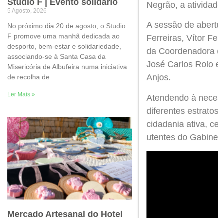
Studio F | Evento solidário
Negrão, a ativida
5 Agosto, 2026
A sessão de abert
No próximo dia 20 de agosto, o Studio
F promove uma manhã dedicada ao
Ferreiras, Vítor F
desporto, bem-estar e solidariedade,
da Coordenadora d
associando-se à Santa Casa da
José Carlos Rolo 
Misericória de Albufeira numa iniciativa
Anjos.
de recolha de
Ler Mais »
Atendendo à neces
diferentes estrat
cidadania ativa, 
utentes do Gabine
Mercado Artesanal do Hotel