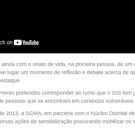
 ainda com o relato de vida, na primeira pessoa, de um 
eve lugar um momento de reflexão e debate acerca de q
destaque.
amento
pretendeu corresponder ao rumo que o GIS tem p
 de pessoas que se encontram em contextos vulneráveis.
de 2013, a SCMA, em parceria com o Núcleo Distrital d
ersas ações de sensibilização procurando mobilizar os v