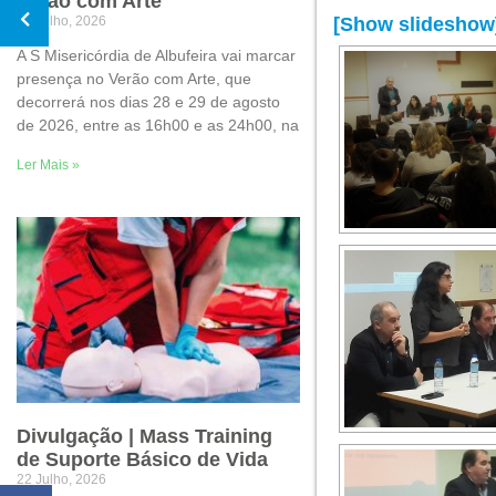
Verão com Arte
30 Julho, 2026
[Show slideshow
A S Misericórdia de Albufeira vai marcar
presença no Verão com Arte, que
decorrerá nos dias 28 e 29 de agosto
de 2026, entre as 16h00 e as 24h00, na
Ler Mais »
Divulgação | Mass Training
de Suporte Básico de Vida
22 Julho, 2026