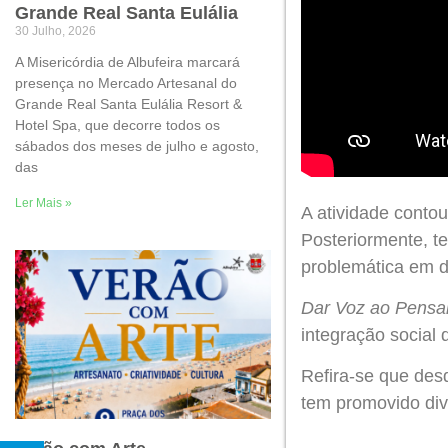
Grande Real Santa Eulália
30 Julho, 2026
A Misericórdia de Albufeira marcará
presença no Mercado Artesanal do
Grande Real Santa Eulália Resort &
Hotel Spa, que decorre todos os
sábados dos meses de julho e agosto,
das
Ler Mais »
A atividade contou
Posteriormente, t
problemática em 
Dar Voz ao Pens
integração social
Refira-se que des
tem promovido div