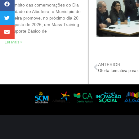
No âmbito das comemorações do Dia
da Cidade de Albufeira, o Município de
Albufeira promove, no próximo dia 20
de agosto de 2026, um Mass Training
de Suporte Básico de
Ler Mais »
ANTERIOR