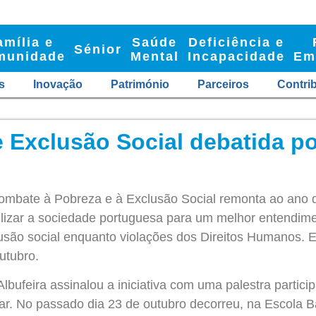
amília e
Saúde
Deficiência e
Sénior
munidade
Mental
Incapacidade
Em
s
Inovação
Património
Parceiros
Contri
 Exclusão Social debatida po
 Combate à Pobreza e à Exclusão Social remonta ao ano 
bilizar a sociedade portuguesa para um melhor entendi
usão social enquanto violações dos Direitos Humanos. E
utubro.
Albufeira assinalou a iniciativa com uma palestra particip
r. No passado dia 23 de outubro decorreu, na Escola B