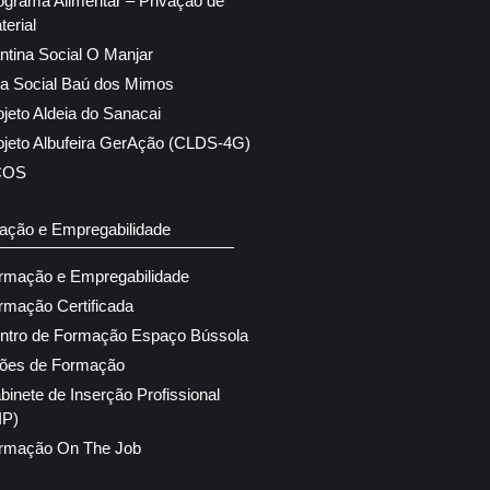
ograma Alimentar – Privação de
terial
ntina Social O Manjar
ja Social Baú dos Mimos
ojeto Aldeia do Sanacai
ojeto Albufeira GerAção (CLDS-4G)
COS
ação e Empregabilidade
rmação e Empregabilidade
rmação Certificada
ntro de Formação Espaço Bússola
ões de Formação
binete de Inserção Profissional
IP)
rmação On The Job