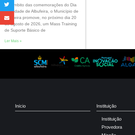
No âmbito das comemorações do Dia
da Cidade de Albufeira, o Município de
Albufeira promove, no próximo dia 20
de agosto de 2026, um Mass Training
de Suporte Básico de
Ler Mais »
Início
Instituição
Instituição
Provedora