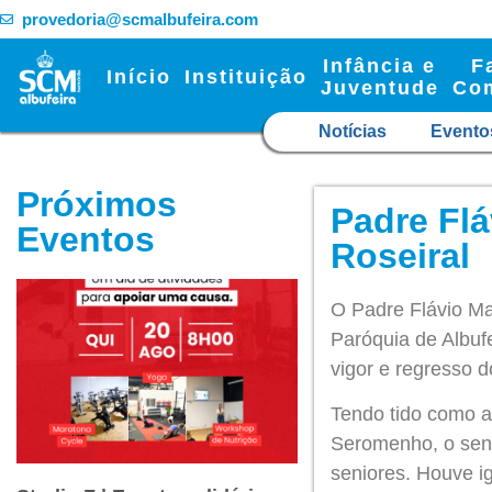
provedoria@scmalbufeira.com
Infância e
F
Início
Instituição
Juventude
Co
Notícias
Evento
Próximos
Padre Flá
Eventos
Roseiral
O Padre Flávio Mar
Paróquia de Albuf
vigor e regresso d
Tendo tido como an
Seromenho, o senh
seniores. Houve 