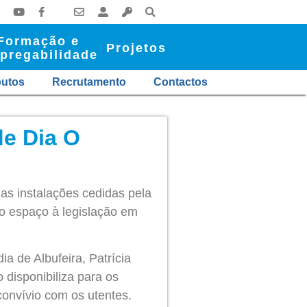
Formação e
Projetos
pregabilidade
butos
Recrutamento
Contactos
de Dia O
nas instalações cedidas pela
do espaço à legislação em
a de Albufeira, Patrícia
disponibiliza para os
convívio com os utentes.