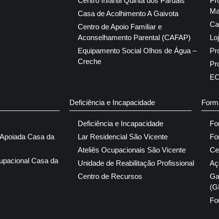
Centro Infantil Quinta dos Pardais
Pr
Ma
Casa de Acolhimento A Gaivota
Ca
Centro de Apoio Familiar e
Aconselhamento Parental (CAFAP)
Lo
Equipamento Social Olhos de Água –
Pr
Creche
Pr
E
Deficiência e Incapacidade
Form
Deficiência e Incapacidade
Fo
 Apoiada Casa da
Lar Residencial São Vicente
Fo
Ateliês Ocupacionais São Vicente
Ce
upacional Casa da
Unidade de Reabilitação Profissional
Aç
Centro de Recursos
Ga
(G
Fo