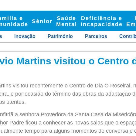
amília e
Saúde
Deficiência e
Sénior
munidade
Mental
Incapacidade
Em
s
Inovação
Património
Parceiros
Contri
vio Martins visitou o Centro 
tins visitou recentemente o Centro de Dia O Roseiral, 
eira, e por ocasião do término das obras da adaptação 
os utentes.
fitriã a senhora Provedora da Santa Casa da Misericórdi
or Padre ficou a conhecer as novas salas que o espaço 
igualmente tempo para alguns momentos de
conversa e 