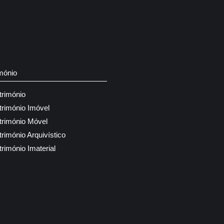
mónio
trimónio
trimónio Imóvel
trimónio Móvel
trimónio Arquivístico
trimónio Imaterial