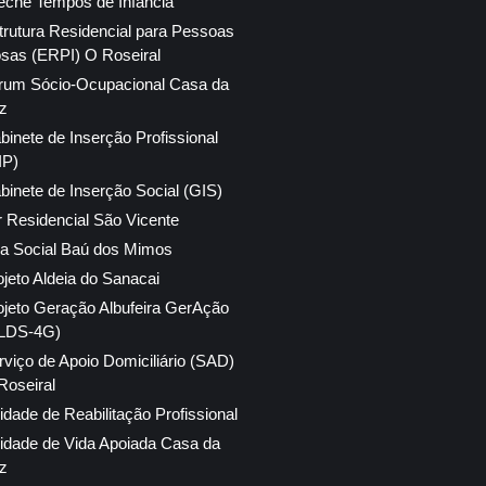
eche Tempos de Infância
trutura Residencial para Pessoas
osas (ERPI) O Roseiral
rum Sócio-Ocupacional Casa da
z
binete de Inserção Profissional
IP)
binete de Inserção Social (GIS)
r Residencial São Vicente
ja Social Baú dos Mimos
ojeto Aldeia do Sanacai
ojeto Geração Albufeira GerAção
LDS-4G)
rviço de Apoio Domiciliário (SAD)
Roseiral
idade de Reabilitação Profissional
idade de Vida Apoiada Casa da
z