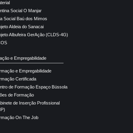
terial
ntina Social O Manjar
ja Social Baú dos Mimos
ojeto Aldeia do Sanacai
ojeto Albufeira GerAção (CLDS-4G)
COS
ação e Empregabilidade
rmação e Empregabilidade
rmação Certificada
ntro de Formação Espaço Bússola
ões de Formação
binete de Inserção Profissional
IP)
rmação On The Job