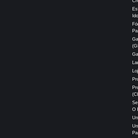
Cr
Es
Id
Fó
Pa
Ga
(G
Ga
La
Lo
Pr
Pr
(C
Se
O 
Un
Un
Pa