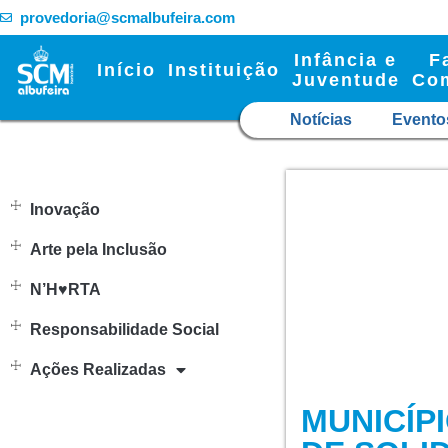
provedoria@scmalbufeira.com
Infância e
F
Início
Instituição
Juventude
Co
Notícias
Evento
Inovação
Arte pela Inclusão
N’H♥RTA
Responsabilidade Social
Ações Realizadas
MUNICÍP