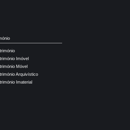
mónio
trimónio
trimónio Imóvel
trimónio Móvel
trimónio Arquivístico
trimónio Imaterial