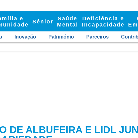
amília e
Saúde
Deficiência e
Sénior
munidade
Mental
Incapacidade
Em
s
Inovação
Património
Parceiros
Contri
IO DE ALBUFEIRA E LIDL J