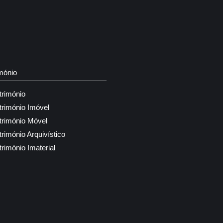
mónio
trimónio
trimónio Imóvel
trimónio Móvel
trimónio Arquivístico
trimónio Imaterial