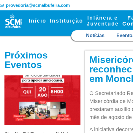
provedoria@scmalbufeira.com
Infância e
F
Início
Instituição
Juventude
Co
Notícias
Evento
Próximos
Misericór
Eventos
reconhec
em Monc
O Secretariado Re
Misericórdia de M
prestaram auxílio 
mês de agosto de
A iniciativa deco