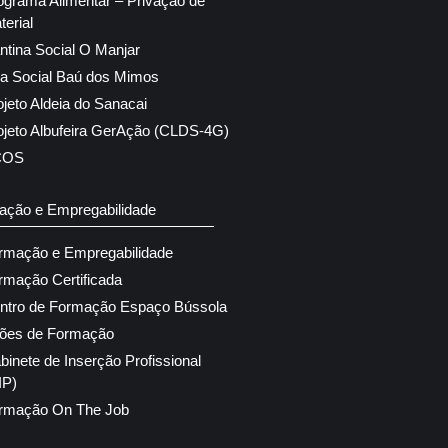
ograma Alimentar – Privação de
terial
ntina Social O Manjar
ja Social Baú dos Mimos
ojeto Aldeia do Sanacai
ojeto Albufeira GerAção (CLDS-4G)
COS
ação e Empregabilidade
rmação e Empregabilidade
rmação Certificada
ntro de Formação Espaço Bússola
ões de Formação
binete de Inserção Profissional
IP)
rmação On The Job