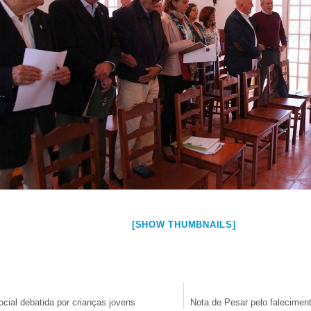
[SHOW THUMBNAILS]
cial debatida por crianças jovens
Nota de Pesar pelo falecimen