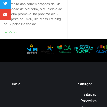
No âmbito das comemorações do Dia
da Cidade de Albufeira, o Município de
Albufeira promove, no próximo dia 20
de agosto de 2026, um Mass Training
de Suporte Básico de
Ler Mais »
Início
Instituição
Instituição
Provedora