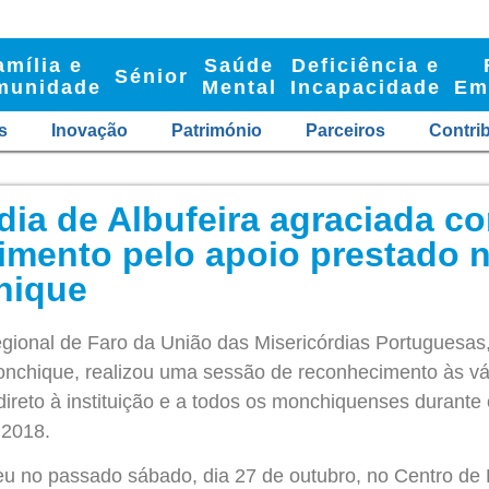
amília e
Saúde
Deficiência e
Sénior
munidade
Mental
Incapacidade
Em
s
Inovação
Património
Parceiros
Contri
dia de Albufeira agraciada c
imento pelo apoio prestado 
hique
gional de Faro da União das Misericórdias Portuguesas
onchique, realizou uma sessão de reconhecimento às vá
direto à instituição e a todos os monchiquenses durante
 2018.
rreu no passado sábado, dia 27 de outubro, no Centro de