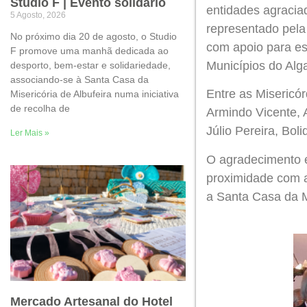
Studio F | Evento solidário
entidades agracia
5 Agosto, 2026
representado pela
No próximo dia 20 de agosto, o Studio
com apoio para es
F promove uma manhã dedicada ao
Municípios do Alg
desporto, bem-estar e solidariedade,
associando-se à Santa Casa da
Entre as Misericó
Misericória de Albufeira numa iniciativa
de recolha de
Armindo Vicente, 
Júlio Pereira, Bol
Ler Mais »
O agradecimento e
proximidade com a
a Santa Casa da M
Mercado Artesanal do Hotel