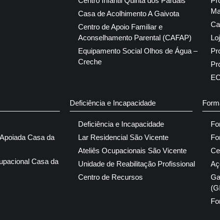
Centro Infantil Quinta dos Pardais
Pr
Ma
Casa de Acolhimento A Gaivota
Ca
Centro de Apoio Familiar e
Aconselhamento Parental (CAFAP)
Lo
Equipamento Social Olhos de Água –
Pr
Creche
Pr
E
Deficiência e Incapacidade
Form
Deficiência e Incapacidade
Fo
 Apoiada Casa da
Lar Residencial São Vicente
Fo
Ateliês Ocupacionais São Vicente
Ce
upacional Casa da
Unidade de Reabilitação Profissional
Aç
Centro de Recursos
Ga
(G
Fo