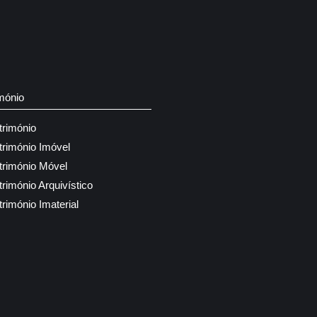
mónio
trimónio
trimónio Imóvel
trimónio Móvel
trimónio Arquivístico
trimónio Imaterial