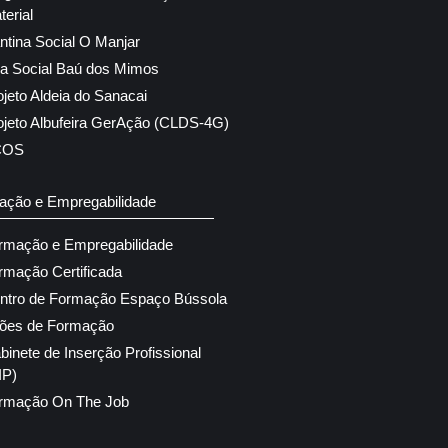
terial
ntina Social O Manjar
ja Social Baú dos Mimos
ojeto Aldeia do Sanacai
ojeto Albufeira GerAção (CLDS-4G)
COS
ação e Empregabilidade
rmação e Empregabilidade
rmação Certificada
ntro de Formação Espaço Bússola
ões de Formação
binete de Inserção Profissional
IP)
rmação On The Job