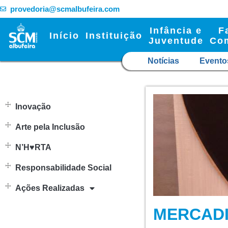
provedoria@scmalbufeira.com
Infância e
F
Início
Instituição
Juventude
Co
Notícias
Evento
Inovação
Arte pela Inclusão
N’H♥RTA
Responsabilidade Social
Ações Realizadas
MERCADI