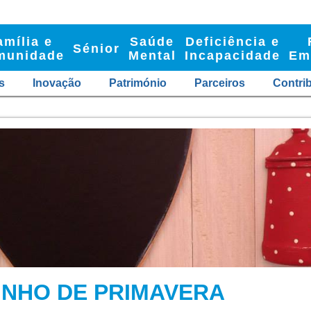
amília e
Saúde
Deficiência e
Sénior
munidade
Mental
Incapacidade
Em
s
Inovação
Património
Parceiros
Contri
NHO DE PRIMAVERA