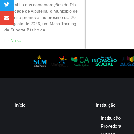
No âmbito das comemorações do Dia
da Cidade de Albufeira, o Município de
Albufeira promove, no próximo dia 20
de agosto de 2026, um Mass Training
de Suporte Básico de
Ler Mais »
Início
Instituição
Instituição
Provedora