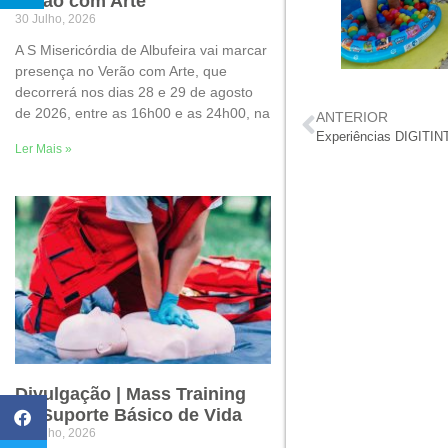
Verão com Arte
30 Julho, 2026
A S Misericórdia de Albufeira vai marcar
presença no Verão com Arte, que
decorrerá nos dias 28 e 29 de agosto
de 2026, entre as 16h00 e as 24h00, na
ANTERIOR
Experiências DIGITIN
Ler Mais »
Divulgação | Mass Training
de Suporte Básico de Vida
22 Julho, 2026