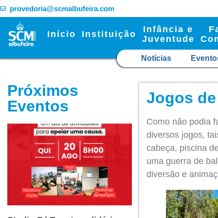
provedoria@scmalbufeira.com
Infância e
F
Início
Instituição
Juventude
Co
Notícias
Evento
Próximos
Jogos de
Eventos
Como não podia fa
diversos jogos, t
cabeça, piscina de
uma guerra de bal
diversão e animaç