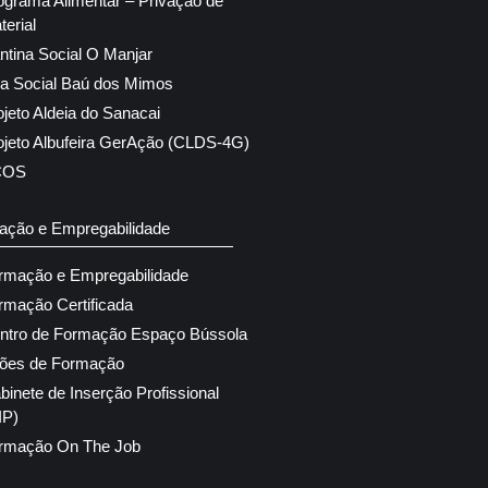
ograma Alimentar – Privação de
terial
ntina Social O Manjar
ja Social Baú dos Mimos
ojeto Aldeia do Sanacai
ojeto Albufeira GerAção (CLDS-4G)
COS
ação e Empregabilidade
rmação e Empregabilidade
rmação Certificada
ntro de Formação Espaço Bússola
ões de Formação
binete de Inserção Profissional
IP)
rmação On The Job