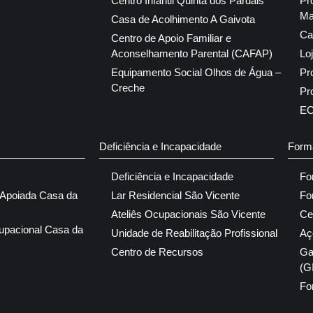
Centro Infantil Quinta dos Pardais
Pr
Ma
Casa de Acolhimento A Gaivota
Ca
Centro de Apoio Familiar e
Aconselhamento Parental (CAFAP)
Lo
Equipamento Social Olhos de Água –
Pr
Creche
Pr
E
Deficiência e Incapacidade
Form
Deficiência e Incapacidade
Fo
 Apoiada Casa da
Lar Residencial São Vicente
Fo
Ateliês Ocupacionais São Vicente
Ce
upacional Casa da
Unidade de Reabilitação Profissional
Aç
Centro de Recursos
Ga
(G
Fo