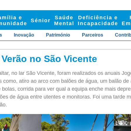
amília e
Saúde
Deficiência e
Sénior
munidade
Mental
Incapacidade
Em
s
Inovação
Património
Parceiros
Contri
 Verão no São Vicente
ltar, no lar São Vicente, foram realizados os anuais J
ais como, atiro ao arco com balões de água, um balão de
 bolas, corrida para ver qual a equipa enche mais depre
ões de água entre utentes e monitoras. Foi uma tarde 
ão.