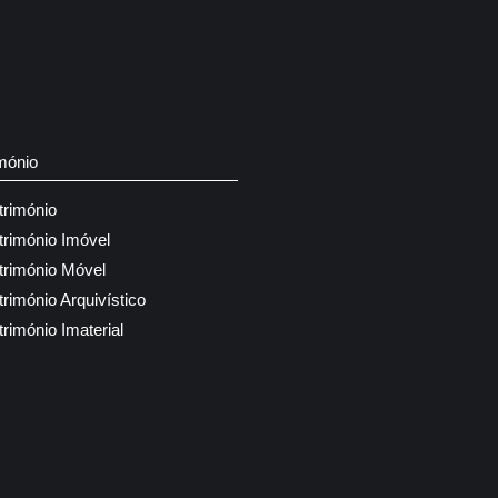
mónio
trimónio
trimónio Imóvel
trimónio Móvel
trimónio Arquivístico
trimónio Imaterial