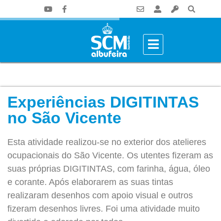
Experiências DIGITINTAS
no São Vicente
Esta atividade realizou-se no exterior dos atelieres
ocupacionais do São Vicente. Os utentes fizeram as
suas próprias DIGITINTAS, com farinha, água, óleo
e corante. Após elaborarem as suas tintas
realizaram desenhos com apoio visual e outros
fizeram desenhos livres. Foi uma atividade muito