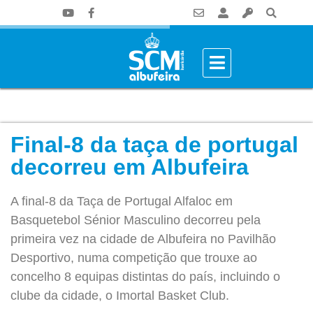
Final-8 da taça de portugal
decorreu em Albufeira
A final-8 da Taça de Portugal Alfaloc em
Basquetebol Sénior Masculino decorreu pela
primeira vez na cidade de Albufeira no Pavilhão
Desportivo, numa competição que trouxe ao
concelho 8 equipas distintas do país, incluindo o
clube da cidade, o Imortal Basket Club.