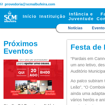
provedoria@scmalbufeira.com
Infância e
F
Início
Instituição
Juventude
Co
Notícias
Evento
Próximos
Festa de 
Eventos
“Pardais em Canne
um ano letivo, de
Auditório Municipa
Ao palco subiram 
Leão”, “O Comboio 
ainda uma adapta
vários heróis e an