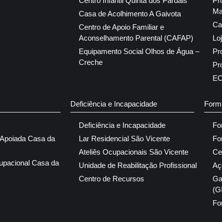
Centro Infantil Quinta dos Pardais
Pr
Ma
Casa de Acolhimento A Gaivota
Ca
Centro de Apoio Familiar e
Aconselhamento Parental (CAFAP)
Lo
Equipamento Social Olhos de Água –
Pr
Creche
Pr
E
Deficiência e Incapacidade
Form
Deficiência e Incapacidade
Fo
 Apoiada Casa da
Lar Residencial São Vicente
Fo
Ateliês Ocupacionais São Vicente
Ce
upacional Casa da
Unidade de Reabilitação Profissional
Aç
Centro de Recursos
Ga
(G
Fo