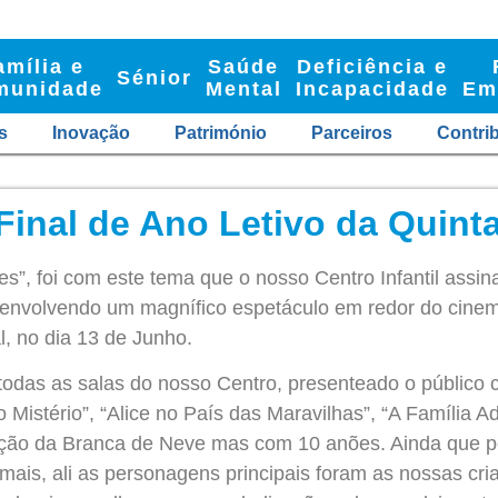
amília e
Saúde
Deficiência e
Sénior
munidade
Mental
Incapacidade
Em
s
Inovação
Património
Parceiros
Contri
Final de Ano Letivo da Quint
s”, foi com este tema que o nosso Centro Infantil assi
senvolvendo um magnífico espetáculo em redor do cinema 
l, no dia 13 de Junho.
todas as salas do nosso Centro, presenteado o público 
Mistério”, “Alice no País das Maravilhas”, “A Família Ad
ção da Branca de Neve mas com 10 anões. Ainda que pe
imais, ali as personagens principais foram as nossas cr