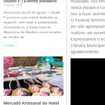
Studio F | Evento solidário
musicado, rico em
5 Agosto, 2026
nossa equipa e co
No próximo dia 20 de agosto, o Studio
nos a fazer aconte
F promove uma manhã dedicada ao
O Festival termin
desporto, bem-estar e solidariedade,
em nós apostaram 
associando-se à Santa Casa da
Misericória de Albufeira numa iniciativa
realizou um excer
de recolha de
Expressamos o nos
Câmara Municipal, 
Ler Mais »
agradecimento.
Mercado Artesanal do Hotel