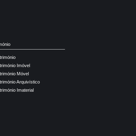
mónio
trimónio
trimónio Imóvel
trimónio Móvel
trimónio Arquivístico
trimónio Imaterial