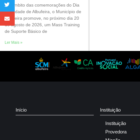
No âmbito das comemorações do Dia
da Cidade de Albufeira, o Município de
Albufeira promove, no próximo dia 20
de agosto de 2026, um Mass Training
de Suporte Básico de
Ler Mais »
Início
Instituição
Instituição
Provedora