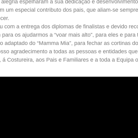
 alegria espelharam a sua dedicação e desenvolvimento, 
m um especial contributo dos pais, que aliam-se sempre
cer.
ou com a entrega dos diplomas de finalistas e devido r
para os ajudarmos a “voar mais alto”, para eles e para 
to adaptado do “Mamma Mia”, para fechar as cortinas d
so agradecimento a todas as pessoas e entidades que t
á Costureira, aos Pais e Familiares e a toda a Equipa 