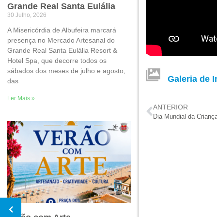
Grande Real Santa Eulália
30 Julho, 2026
A Misericórdia de Albufeira marcará
presença no Mercado Artesanal do
Grande Real Santa Eulália Resort &
Hotel Spa, que decorre todos os
sábados dos meses de julho e agosto,
Galeria de 
das
Ler Mais »
ANTERIOR
Dia Mundial da Crianç