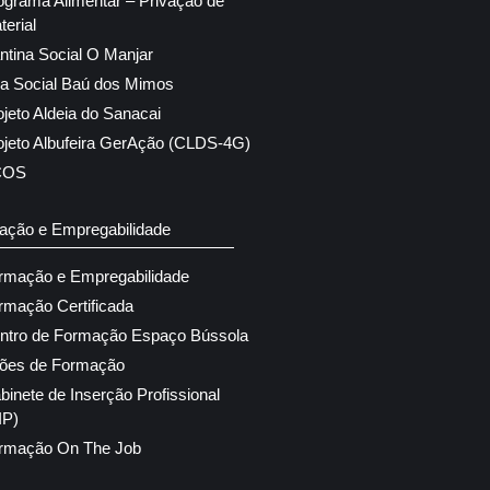
ograma Alimentar – Privação de
terial
ntina Social O Manjar
ja Social Baú dos Mimos
ojeto Aldeia do Sanacai
ojeto Albufeira GerAção (CLDS-4G)
COS
ação e Empregabilidade
rmação e Empregabilidade
rmação Certificada
ntro de Formação Espaço Bússola
ões de Formação
binete de Inserção Profissional
IP)
rmação On The Job