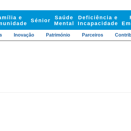
amília e
Saúde
Deficiência e
Sénior
munidade
Mental
Incapacidade
Em
s
Inovação
Património
Parceiros
Contri