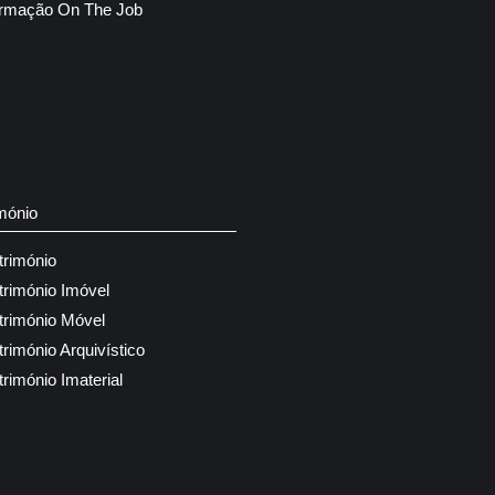
rmação On The Job
mónio
trimónio
trimónio Imóvel
trimónio Móvel
trimónio Arquivístico
trimónio Imaterial