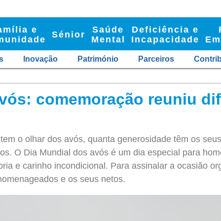
amília e
Saúde
Deficiência e
Sénior
munidade
Mental
Incapacidade
Em
s
Inovação
Património
Parceiros
Contri
avós: comemoração reuniu dif
s
tem o olhar dos avós, quanta generosidade têm os seus
os. O Dia Mundial dos avós é um dia especial para ho
ria e carinho incondicional. Para assinalar a ocasião 
 homenageados e os seus netos.