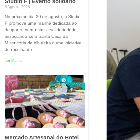
Studio F | Evento solidário
5 Agosto, 2026
No próximo dia 20 de agosto, o Studio
F promove uma manhã dedicada ao
desporto, bem-estar e solidariedade,
associando-se à Santa Casa da
Misericória de Albufeira numa iniciativa
de recolha de
Ler Mais »
Mercado Artesanal do Hotel