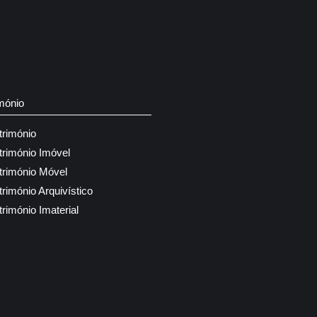
mónio
trimónio
trimónio Imóvel
trimónio Móvel
trimónio Arquivístico
trimónio Imaterial