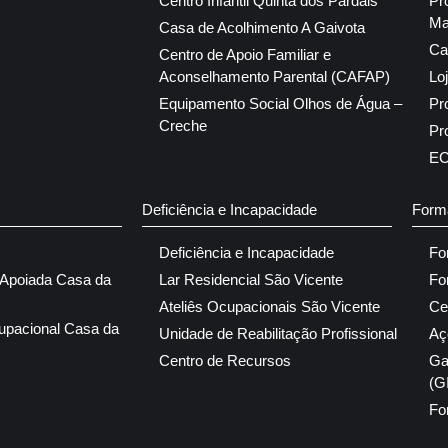
Centro Infantil Quinta dos Pardais
Pr
Ma
Casa de Acolhimento A Gaivota
Ca
Centro de Apoio Familiar e
Aconselhamento Parental (CAFAP)
Lo
Equipamento Social Olhos de Água –
Pr
Creche
Pr
E
Deficiência e Incapacidade
Form
Deficiência e Incapacidade
Fo
 Apoiada Casa da
Lar Residencial São Vicente
Fo
Ateliês Ocupacionais São Vicente
Ce
upacional Casa da
Unidade de Reabilitação Profissional
Aç
Centro de Recursos
Ga
(G
Fo