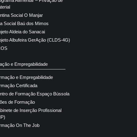
ograma Alimentar – Privação de
terial
ntina Social O Manjar
ja Social Baú dos Mimos
ojeto Aldeia do Sanacai
ojeto Albufeira GerAção (CLDS-4G)
COS
ação e Empregabilidade
rmação e Empregabilidade
rmação Certificada
ntro de Formação Espaço Bússola
ões de Formação
binete de Inserção Profissional
IP)
rmação On The Job