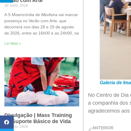
Verão com Arte
30 Julho, 2026
A S Misericórdia de Albufeira vai marcar
presença no Verão com Arte, que
decorrerá nos dias 28 e 29 de agosto
de 2026, entre as 16h00 e as 24h00, na
Ler Mais »
Galeria de Im
No Centro de Dia 
a companhia dos s
agradecemos aos f
Divulgação | Mass Training
de Suporte Básico de Vida
22 Julho, 2026
ANTERIOR