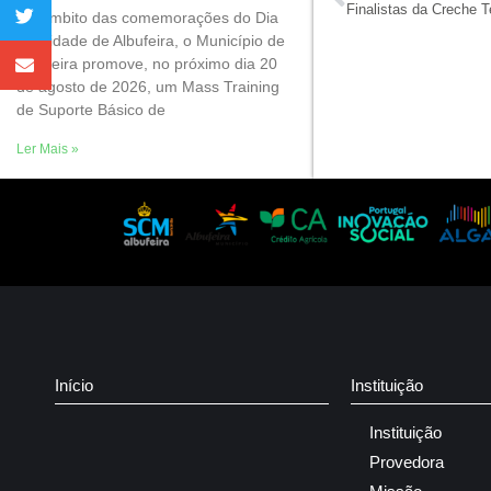
Finalistas da Creche 
No âmbito das comemorações do Dia
da Cidade de Albufeira, o Município de
Albufeira promove, no próximo dia 20
de agosto de 2026, um Mass Training
de Suporte Básico de
Ler Mais »
Início
Instituição
Instituição
Provedora