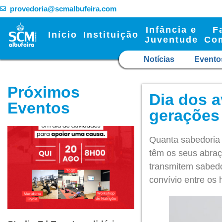
provedoria@scmalbufeira.com
Infância e
F
Início
Instituição
Juventude
Co
Notícias
Evento
Próximos
Dia dos 
Eventos
geraçõe
Quanta sabedoria 
têm os seus abraç
transmitem sabedo
convívio entre os