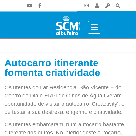
Autocarro itinerante
fomenta criatividade
Os utentes do Lar Residencial São Vicente E do
Centro de Dia e ERPI de Olhos de Água tiveram
oportunidade de visitar o autocarro ‘Creactivity’, e
de testar a sua destreza, engenho e criatividade.
Os utentes embarcaram, num autocarro bastante
diferente dos outros. No interior deste autocarro,