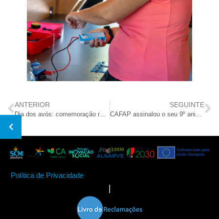
ANTERIOR
SEGUINTE
Dia dos avós: comemoração reuniu diferentes gerações
CAFAP assinalou o seu 9º aniversário
Política de Privacidade
|