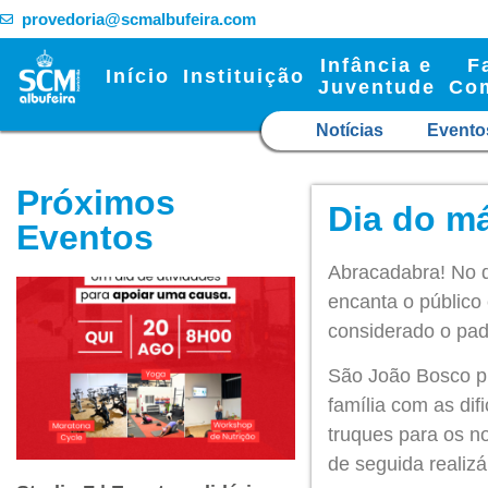
provedoria@scmalbufeira.com
Infância e
F
Início
Instituição
Juventude
Co
Notícias
Evento
Próximos
Dia do má
Eventos
Abracadabra! No d
encanta o público
considerado o pad
São João Bosco pr
família com as dif
truques para os n
de seguida realiz