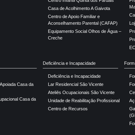
Centro Infantil Quinta dos Pardais
Pr
Ma
Casa de Acolhimento A Gaivota
Ca
Centro de Apoio Familiar e
Aconselhamento Parental (CAFAP)
Lo
Equipamento Social Olhos de Água –
Pr
Creche
Pr
E
Deficiência e Incapacidade
Form
Deficiência e Incapacidade
Fo
 Apoiada Casa da
Lar Residencial São Vicente
Fo
Ateliês Ocupacionais São Vicente
Ce
upacional Casa da
Unidade de Reabilitação Profissional
Aç
Centro de Recursos
Ga
(G
Fo