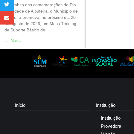
No âmbito das comemorações do Dia
da Cidade de Albufeira, o Município de
Albufeira promove, no próximo dia 20
de agosto de 2026, um Mass Training
de Suporte Básico de
Ler Mais »
Início
Instituição
Instituição
Provedora