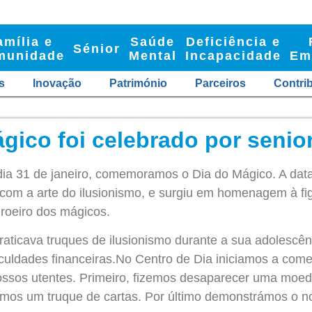
amília e
Saúde
Deficiência e
Sénior
munidade
Mental
Incapacidade
Em
s
Inovação
Património
Parceiros
Contri
gico foi celebrado por senio
ia 31 de janeiro, comemoramos o Dia do Mágico. A data
 com a arte do ilusionismo, e surgiu em homenagem à f
roeiro dos mágicos.
aticava truques de ilusionismo durante a sua adolescên
iculdades financeiras.No Centro de Dia iniciamos a com
ossos utentes. Primeiro, fizemos desaparecer uma moe
ámos um truque de cartas. Por último demonstrámos o no