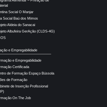
ograma Alimentar – Privação de
terial
ntina Social O Manjar
ja Social Baú dos Mimos
ojeto Aldeia do Sanacai
ojeto Albufeira GerAção (CLDS-4G)
COS
ação e Empregabilidade
rmação e Empregabilidade
rmação Certificada
ntro de Formação Espaço Bússola
ões de Formação
binete de Inserção Profissional
IP)
rmação On The Job