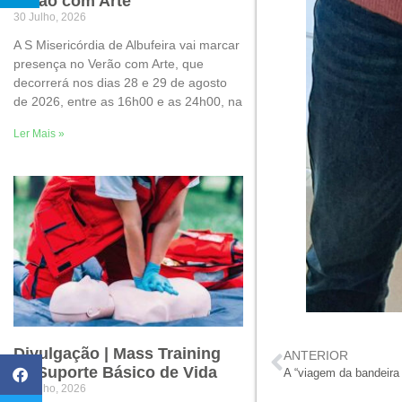
Verão com Arte
30 Julho, 2026
A S Misericórdia de Albufeira vai marcar
presença no Verão com Arte, que
decorrerá nos dias 28 e 29 de agosto
de 2026, entre as 16h00 e as 24h00, na
Ler Mais »
Divulgação | Mass Training
ANTERIOR
de Suporte Básico de Vida
A “viagem da bandeira
22 Julho, 2026