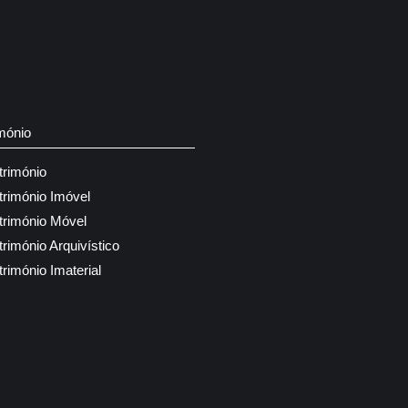
mónio
trimónio
trimónio Imóvel
trimónio Móvel
trimónio Arquivístico
trimónio Imaterial