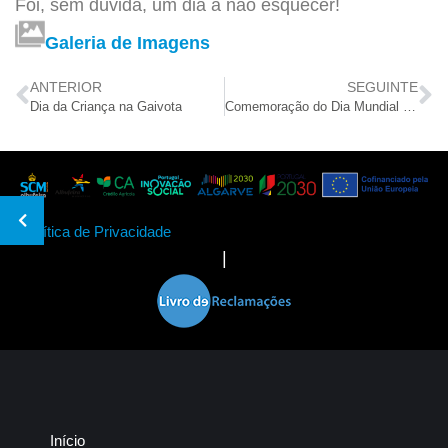
Foi, sem dúvida, um dia a não esquecer!
Galeria de Imagens
ANTERIOR
SEGUINTE
Dia da Criança na Gaivota
Comemoração do Dia Mundial do Ambiente no S.Vicente
Política de Privacidade
|
Início