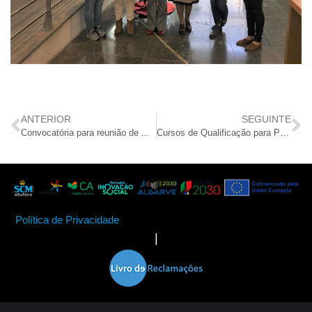
ANTERIOR
SEGUINTE
Convocatória para reunião de Assembleia Geral
Cursos de Qualificação para Pessoas com Deficiência iniciam em Março
Política de Privacidade
|