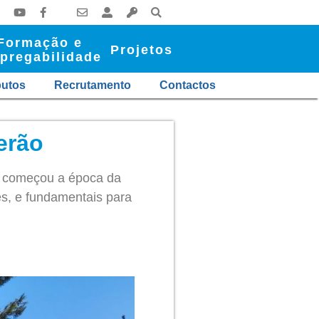
Formação e
Projetos
pregabilidade
butos
Recrutamento
Contactos
erão
já começou a época da
es, e fundamentais para