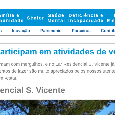
amília e
Saúde
Deficiência e
Sénior
munidade
Mental
Incapacidade
Em
s
Inovação
Património
Parceiros
Contri
articipam em atividades de v
rimam com mergulhos, e no Lar Residencial S. Vicente 
entos de lazer são muito apreciados pelos nossos utent
m-estar.
encial S. Vicente