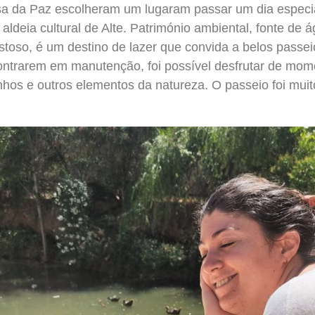
a da Paz escolheram um lugaram passar um dia especi
a aldeia cultural de Alte. Património ambiental, fonte de 
toso, é um destino de lazer que convida a belos passei
ontrarem em manutenção, foi possível desfrutar de mome
nhos e outros elementos da natureza. O passeio foi muit