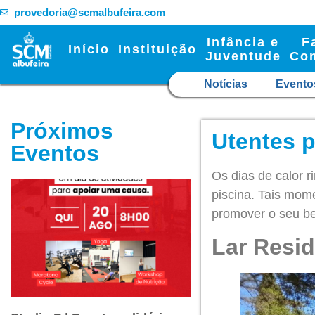
provedoria@scmalbufeira.com
Infância e
F
Início
Instituição
Juventude
Co
Notícias
Evento
Próximos
Utentes p
Eventos
Os dias de calor 
piscina. Tais mom
promover o seu be
Lar Resid