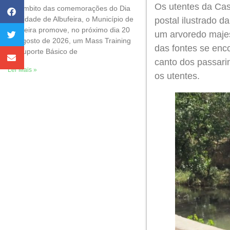
Os utentes da Cas
No âmbito das comemorações do Dia
da Cidade de Albufeira, o Município de
postal ilustrado d
Albufeira promove, no próximo dia 20
um arvoredo majes
de agosto de 2026, um Mass Training
das fontes se enc
de Suporte Básico de
canto dos passari
Ler Mais »
os utentes.