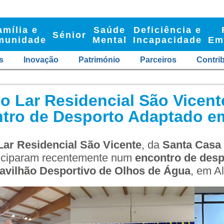
amília e
Saúde
Deficiência e
Sénior
munidade
Mental
Incapacidade
Em
s
Inovação
Património
Parceiros
Contri
o Lar Residencial São Vicent
tro de Desporto Adaptado em
Lar Residencial São Vicente
, da
Santa Casa 
ticiparam recentemente num
encontro de desp
avilhão Desportivo de Olhos de Água
, em Al