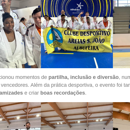
orcionou momentos de
partilha, inclusão e diversão
, nu
 vencedores. Além da prática desportiva, o evento foi 
 amizades
e criar
boas recordações
.