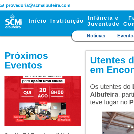
provedoria@scmalbufeira.com
Infância e
F
Início
Instituição
Juventude
Co
Notícias
Evento
Próximos
Utentes d
Eventos
em Encon
Os utentes do
Albufeira
, par
teve lugar no
P