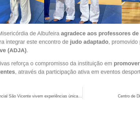
isericórdia de Albufeira
agradece aos professores de 
ra integrar este encontro de
judo adaptado
, promovido
rve (ADJA)
.
ativas reforça o compromisso da instituição em
promover 
tentes
, através da participação ativa em eventos despor
Utentes do Lar Residencial São Vicente vivem experiências únicas de cultura, lazer e aprendizagem
Centro de D