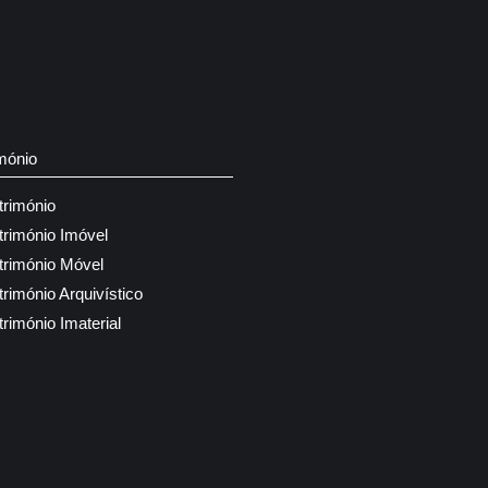
mónio
trimónio
trimónio Imóvel
trimónio Móvel
trimónio Arquivístico
trimónio Imaterial