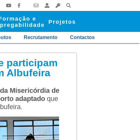
Formação e
Projetos
pregabilidade
butos
Recrutamento
Contactos
e participam
 Albufeira
da Misericórdia de
orto adaptado
que
bufeira.