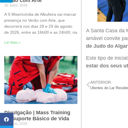
Verão com Arte
30 Julho, 2026
A S Misericórdia de Albufeira vai marcar
presença no Verão com Arte, que
decorrerá nos dias 28 e 29 de agosto
A Santa Casa da M
de 2026, entre as 16h00 e as 24h00, na
amável convite pa
Ler Mais »
de Judo do Alga
Este tipo de inici
estar dos seus u
ANTERIOR
Divulgação | Mass Training
de Suporte Básico de Vida
22 Julho, 2026