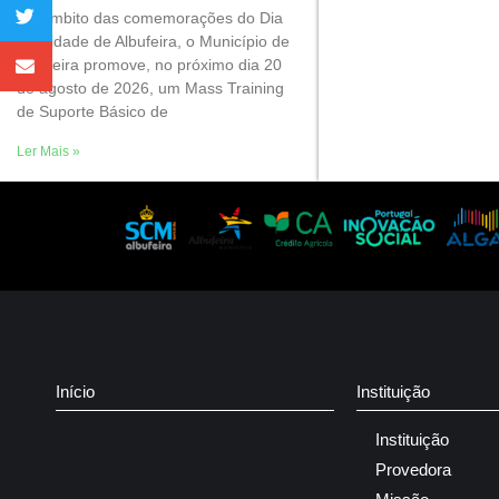
No âmbito das comemorações do Dia
da Cidade de Albufeira, o Município de
Albufeira promove, no próximo dia 20
de agosto de 2026, um Mass Training
de Suporte Básico de
Ler Mais »
Início
Instituição
Instituição
Provedora