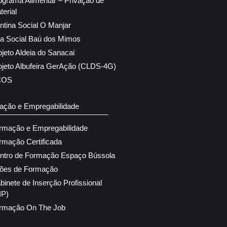
ograma Alimentar – Privação de
terial
ntina Social O Manjar
ja Social Baú dos Mimos
ojeto Aldeia do Sanacai
ojeto Albufeira GerAção (CLDS-4G)
COS
ação e Empregabilidade
rmação e Empregabilidade
rmação Certificada
ntro de Formação Espaço Bússola
ões de Formação
binete de Inserção Profissional
IP)
rmação On The Job