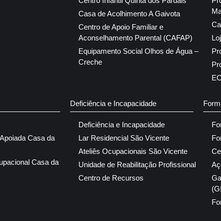
Centro Infantil Quinta dos Pardais
Pr
Ma
Casa de Acolhimento A Gaivota
Ca
Centro de Apoio Familiar e
Aconselhamento Parental (CAFAP)
Lo
Equipamento Social Olhos de Água –
Pr
Creche
Pr
E
Deficiência e Incapacidade
Form
Deficiência e Incapacidade
Fo
 Apoiada Casa da
Lar Residencial São Vicente
Fo
Ateliês Ocupacionais São Vicente
Ce
upacional Casa da
Unidade de Reabilitação Profissional
Aç
Centro de Recursos
Ga
(G
Fo