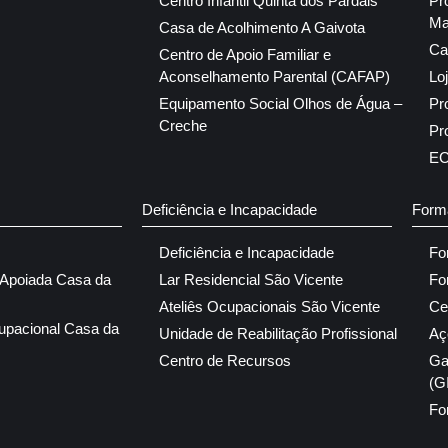
Centro Infantil Quinta dos Pardais
Pr
Ma
Casa de Acolhimento A Gaivota
Ca
Centro de Apoio Familiar e
Aconselhamento Parental (CAFAP)
Lo
Equipamento Social Olhos de Água –
Pr
Creche
Pr
E
Deficiência e Incapacidade
Form
Deficiência e Incapacidade
Fo
 Apoiada Casa da
Lar Residencial São Vicente
Fo
Ateliês Ocupacionais São Vicente
Ce
upacional Casa da
Unidade de Reabilitação Profissional
Aç
Centro de Recursos
Ga
(G
Fo