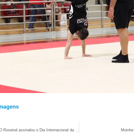
Imagens
ERPI e Centro de Dia O Roseiral assinalou o Dia Internacional da Família com almoço de convívio
Moinho 