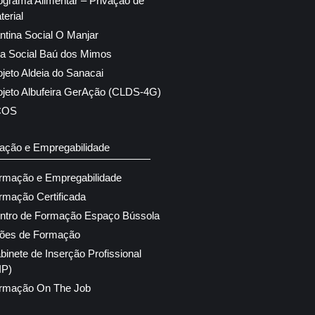
ograma Alimentar – Privação de
terial
ntina Social O Manjar
ja Social Baú dos Mimos
ojeto Aldeia do Sanacai
ojeto Albufeira GerAção (CLDS-4G)
COS
ação e Empregabilidade
rmação e Empregabilidade
rmação Certificada
ntro de Formação Espaço Bússola
ões de Formação
binete de Inserção Profissional
IP)
rmação On The Job