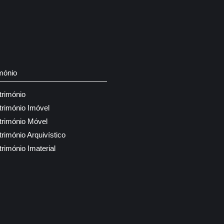
mónio
trimónio
trimónio Imóvel
trimónio Móvel
trimónio Arquivístico
trimónio Imaterial