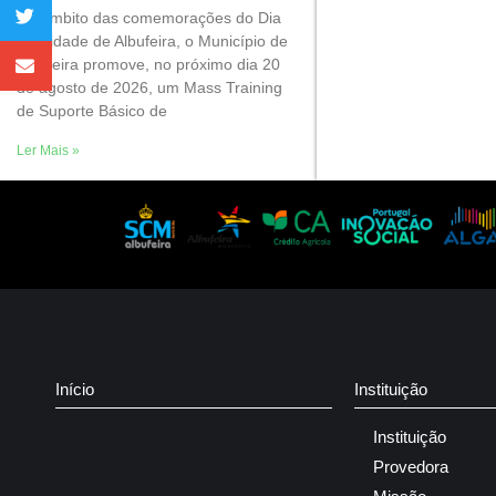
No âmbito das comemorações do Dia
da Cidade de Albufeira, o Município de
Albufeira promove, no próximo dia 20
de agosto de 2026, um Mass Training
de Suporte Básico de
Ler Mais »
Início
Instituição
Instituição
Provedora