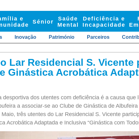
amília e
Saúde
Deficiência e
Sénior
munidade
Mental
Incapacidade
Em
s
Inovação
Património
Parceiros
Contri
o Lar Residencial S. Vicente
e Ginástica Acrobática Adap
a desportiva dos utentes com deficiência é a causa que
bufeira a associar-se ao Clube de Ginástica de Albufei
Maio, três utentes do Lar Residencial S. Vicente partic
ca Acrobática Adaptada e Inclusiva “Ginástica com Todo