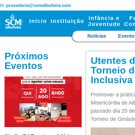
provedoria@scmalbufeira.com
Infância e
F
Início
Instituição
Juventude
Co
Notícias
Evento
Próximos
Utentes d
Eventos
Torneio d
Inclusiva
Promover a prátic
Misericórdia de Al
passado dia 25 de 
Torneio de Ginásti