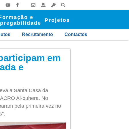
Formação e
Projetos
pregabilidade
butos
Recrutamento
Contactos
 participam em
tada e
 leva a Santa Casa da
ra ACRO Al-buhera. No
iparam pela primeira vez no
s”.