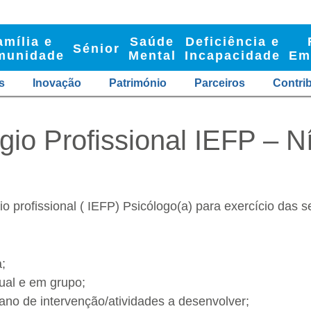
amília e
Saúde
Deficiência e
Sénior
munidade
Mental
Incapacidade
Em
s
Inovação
Património
Parceiros
Contri
gio Profissional IEFP – Ní
o profissional ( IEFP) Psicólogo(a) para exercício das s
;
ual e em grupo;
lano de intervenção/atividades a desenvolver;