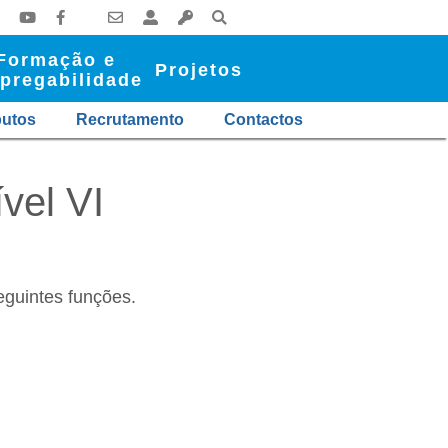
Formação e
Projetos
pregabilidade
butos
Recrutamento
Contactos
vel VI
eguintes funções.