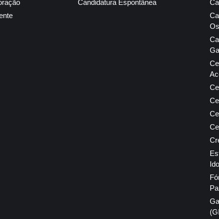
oração
Candidatura Espontânea
Ca
ente
Ca
Os
Ca
Ga
Ce
Ac
Ce
Ce
Ce
Ce
Cr
Es
Id
Fó
Pa
Ga
(G