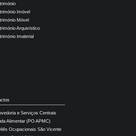
trimónio
trimónio Imóvel
trimónio Móvel
trimónio Arquivístico
trimónio Imaterial
actos
ovedoria e Serviços Centrais
uda Alimentar (PO APMC)
eliês Ocupacionais São Vicente