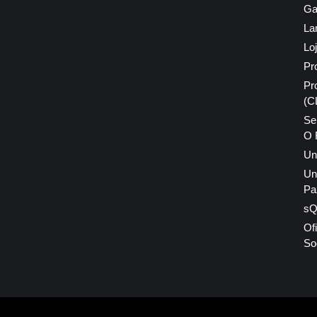
Ga
La
Lo
Pr
Pr
(C
Se
O 
Un
Un
Pa
sQI
Of
So