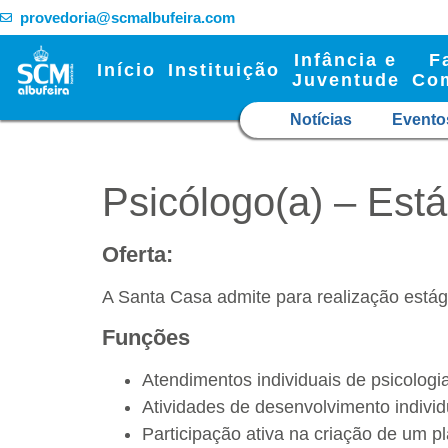
provedoria@scmalbufeira.com
Infância e
F
Início
Instituição
Juventude
Co
Notícias
Evento
Psicólogo(a) – Está
Oferta:
A Santa Casa admite para realização estági
Funções
Atendimentos individuais de psicologia
Atividades de desenvolvimento individ
Participação ativa na criação de um p