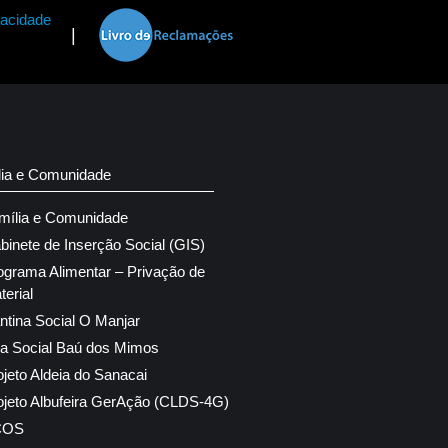
vacidade
|
lia e Comunidade
mília e Comunidade
binete de Inserção Social (GIS)
ograma Alimentar – Privação de
terial
ntina Social O Manjar
ja Social Baú dos Mimos
ojeto Aldeia do Sanacai
ojeto Albufeira GerAção (CLDS-4G)
COS