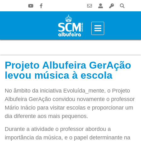
Projeto Albufeira GerAção
levou música à escola
No âmbito da iniciativa Evoluída_mente, o Projeto
Albufeira GerAção convidou novamente o professor
Mário Inácio para visitar escolas e proporcionar um
dia diferente aos mais pequenos.
Durante a atividade o professor abordou a
importância da música, e o papel determinante na