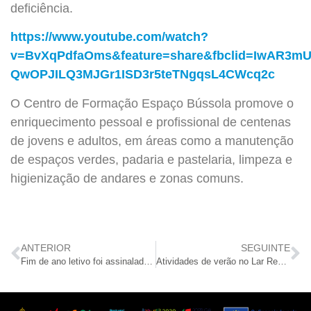
deficiência.
https://www.youtube.com/watch?
v=BvXqPdfaOms&feature=share&fbclid=IwAR3mU
QwOPJILQ3MJGr1ISD3r5teTNgqsL4CWcq2c
O Centro de Formação Espaço Bússola promove o
enriquecimento pessoal e profissional de centenas
de jovens e adultos, em áreas como a manutenção
de espaços verdes, padaria e pastelaria, limpeza e
higienização de andares e zonas comuns.
ANTERIOR
SEGUINTE
Fim de ano letivo foi assinalado com entrega de diplomas
Atividades de verão no Lar Residencial S. Vicente