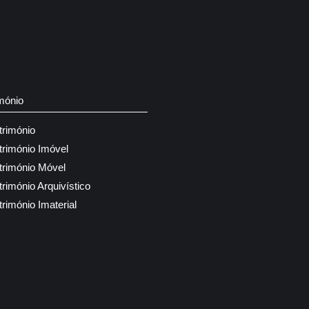
mónio
trimónio
trimónio Imóvel
trimónio Móvel
trimónio Arquivístico
trimónio Imaterial