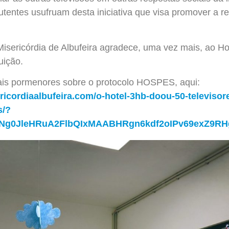
utentes usufruam desta iniciativa que visa promover a r
isericórdia de Albufeira agradece, uma vez mais, ao H
uição.
is pormenores sobre o protocolo HOSPES, aqui:
ricordiaalbufeira.com/o-hotel-3hb-doou-50-televisor
s/?
awINg0JleHRuA2FlbQIxMAABHRgn6kdf2oIPv69exZ