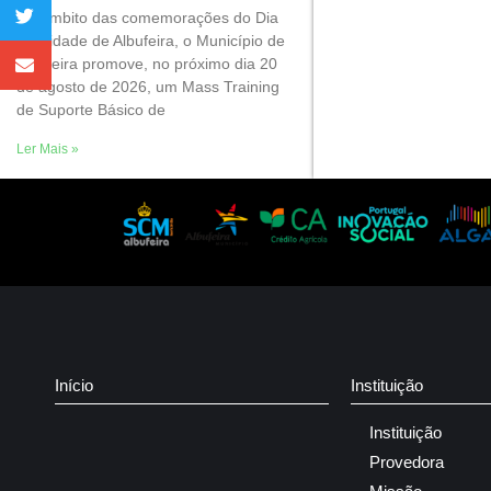
No âmbito das comemorações do Dia
da Cidade de Albufeira, o Município de
Albufeira promove, no próximo dia 20
de agosto de 2026, um Mass Training
de Suporte Básico de
Ler Mais »
Início
Instituição
Instituição
Provedora