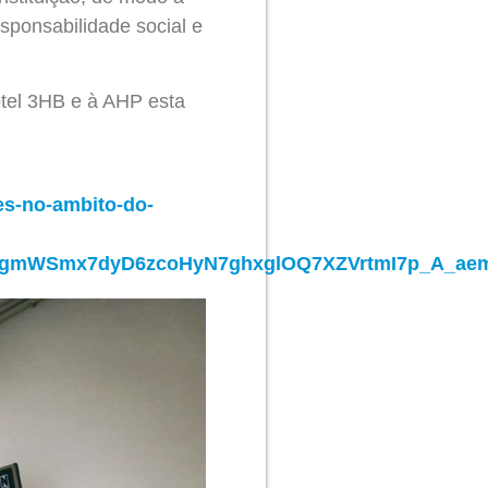
esponsabilidade social e
otel 3HB e à AHP esta
es-no-ambito-do-
9RHgmWSmx7dyD6zcoHyN7ghxglOQ7XZVrtmI7p_A_ae