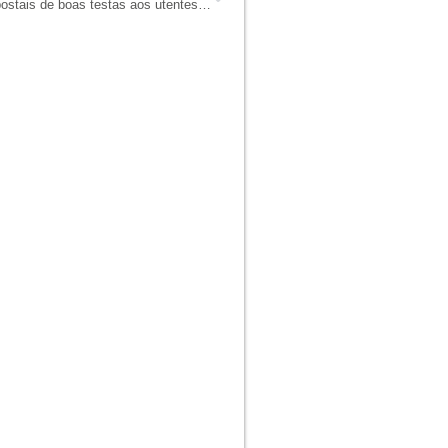
Estudantes franceses enviam postais de boas testas aos utentes da Misericórdia de Albufeira