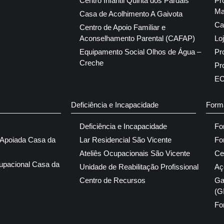
Centro Infantil Quinta dos Pardais
Pr
Ma
Casa de Acolhimento A Gaivota
Ca
Centro de Apoio Familiar e
Aconselhamento Parental (CAFAP)
Lo
Equipamento Social Olhos de Água –
Pr
Creche
Pr
E
Deficiência e Incapacidade
Form
Deficiência e Incapacidade
Fo
 Apoiada Casa da
Lar Residencial São Vicente
Fo
Ateliês Ocupacionais São Vicente
Ce
upacional Casa da
Unidade de Reabilitação Profissional
Aç
Centro de Recursos
Ga
(G
Fo