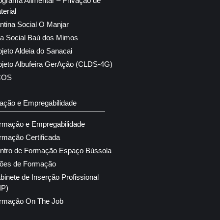
ograma Alimentar – Privação de
terial
ntina Social O Manjar
ja Social Baú dos Mimos
ojeto Aldeia do Sanacai
ojeto Albufeira GerAção (CLDS-4G)
COS
ação e Empregabilidade
rmação e Empregabilidade
rmação Certificada
ntro de Formação Espaço Bússola
ões de Formação
binete de Inserção Profissional
IP)
rmação On The Job