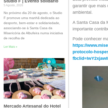
Studio F | Evento solidário
garantir que mais 
5 Agosto, 2026
ambiental.
No próximo dia 20 de agosto, o Studio
F promove uma manhã dedicada ao
A Santa Casa da M
desporto, bem-estar e solidariedade,
associando-se à Santa Casa da
importante contrib
Misericória de Albufeira numa iniciativa
de recolha de
Pode conhecer ma
https://www.mise
Ler Mais »
protocolo-hospe
fbclid=IwY2xj
Mercado Artesanal do Hotel