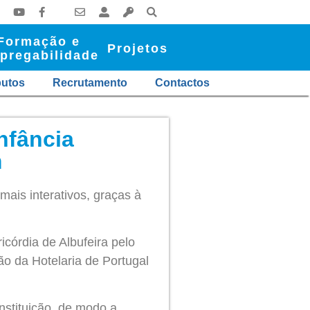
Formação e
Projetos
pregabilidade
butos
Recrutamento
Contactos
nfância
m
is interativos, graças à
córdia de Albufeira pelo
o da Hotelaria de Portugal
instituição, de modo a