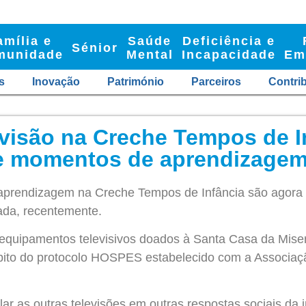
amília e
Saúde
Deficiência e
Sénior
munidade
Mental
Incapacidade
Em
s
Inovação
Património
Parceiros
Contri
visão na Creche Tempos de I
e momentos de aprendizage
rendizagem na Creche Tempos de Infância são agora ma
alada, recentemente.
equipamentos televisivos doados à Santa Casa da Miseri
ito do protocolo HOSPES estabelecido com a Associaçã
alar as outras televisões em outras respostas sociais da 