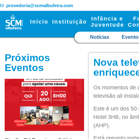
provedoria@scmalbufeira.com
Infância e
F
Início
Instituição
Juventude
Co
Notícias
Evento
Próximos
Nova tele
Eventos
enriquec
Os momentos de ap
televisão ali inst
Este é um dos 50 
Hotel 3HB, no âmb
(AHP).
Está
previsto inst