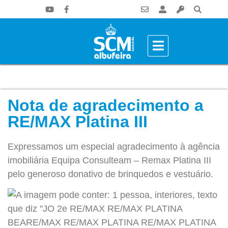
Nota de agradecimento a
RE/MAX Platina III
Expressamos um especial agradecimento à agência
imobiliária Equipa Consulteam – Remax Platina III
pelo generoso donativo de brinquedos e vestuário.