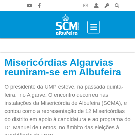
Misericórdias Algarvias
reuniram-se em Albufeira
O presidente da UMP esteve, na passada quinta-
feira, no Algarve. O encontro decorreu nas
instalações da Misericórdia de Albufeira (SCMA), e
contou como a representação de 12 Misericórdias
do distrito em apoio à candidatura e ao programa do
Dr. Manuel de Lemos, no âmbito das eleições à