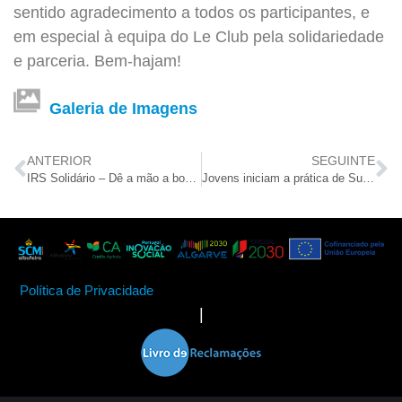
sentido agradecimento a todos os participantes, e
em especial à equipa do Le Club pela solidariedade
e parceria. Bem-hajam!
Galeria de Imagens
ANTERIOR
SEGUINTE
IRS Solidário – Dê a mão a boas causas!
Jovens iniciam a prática de Surf graças a protocolo
Política de Privacidade
|