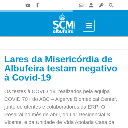
Lares da Misericórdia de
Albufeira testam negativo
à Covid-19
Os testes à COVID-19, realizados pela equipa
COVID 70+ do ABC – Algarve Biomedical Center,
junto de utentes e colaboradores da ERPI O
Roseiral no mês de abril, do Lar Residencial S.
Vicente, e da Unidade de Vida Apoiada Casa da