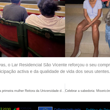
ivas, o Lar Residencial São Vicente reforçou o seu co
icipação activa e da qualidade de vida dos seus utentes
Alexandra Teodósio é a primeira mulher Reitora da Universidade do Algarve
Política de Pri