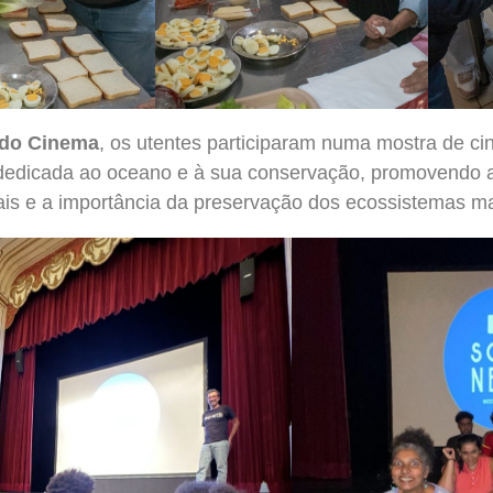
 do Cinema
, os utentes participaram numa mostra de ci
dedicada ao oceano e à sua conservação, promovendo a 
is e a importância da preservação dos ecossistemas ma