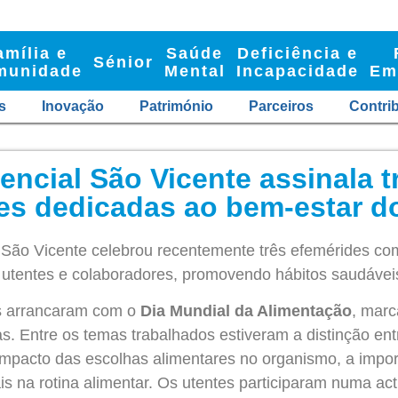
amília e
Saúde
Deficiência e
Sénior
munidade
Mental
Incapacidade
Em
s
Inovação
Património
Parceiros
Contri
encial São Vicente assinala 
es dedicadas ao bem-estar d
 São Vicente celebrou recentemente três efemérides com
 utentes e colaboradores, promovendo hábitos saudáveis,
 arrancaram com o
Dia Mundial da Alimentação
, marc
as. Entre os temas trabalhados estiveram a distinção en
impacto das escolhas alimentares no organismo, a impor
is na rotina alimentar. Os utentes participaram numa act