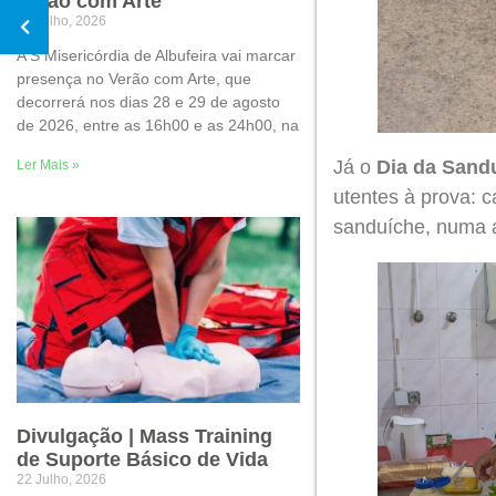
Verão com Arte
30 Julho, 2026
A S Misericórdia de Albufeira vai marcar
presença no Verão com Arte, que
decorrerá nos dias 28 e 29 de agosto
de 2026, entre as 16h00 e as 24h00, na
Já o
Dia da Sand
Ler Mais »
utentes à prova: c
sanduíche, numa a
Divulgação | Mass Training
de Suporte Básico de Vida
22 Julho, 2026