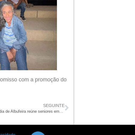
mpromisso com a promoção do
.
SEGUINTE
Celebrar a sabedoria: Misericórdia de Albufeira reúne seniores em dias de convívio e alegria
vacidade