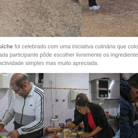
uíche
foi celebrado com uma iniciativa culinária que colo
ada participante pôde escolher livremente os ingredient
ctividade simples mas muito apreciada.