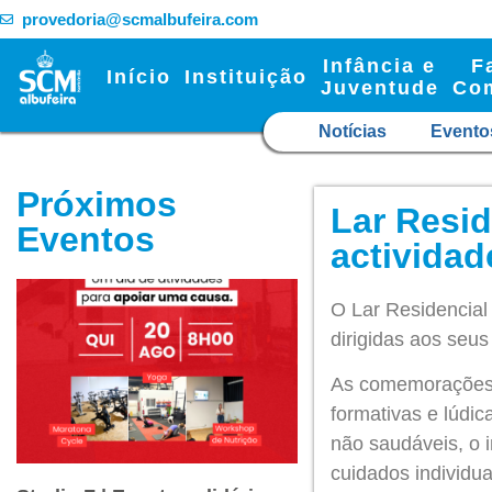
provedoria@scmalbufeira.com
Infância e
F
Início
Instituição
Juventude
Co
Notícias
Evento
Próximos
Lar Resid
Eventos
actividad
O Lar Residencial
dirigidas aos seus
As comemorações
formativas e lúdic
não saudáveis, o 
cuidados individua