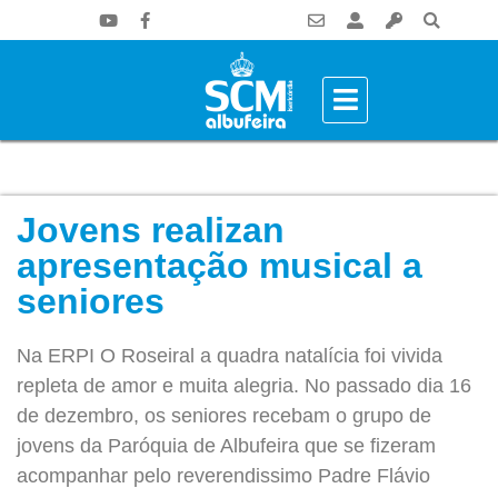
Jovens realizan
apresentação musical a
seniores
Na ERPI O Roseiral a quadra natalícia foi vivida
repleta de amor e muita alegria. No passado dia 16
de dezembro, os seniores recebam o grupo de
jovens da Paróquia de Albufeira que se fizeram
acompanhar pelo reverendissimo Padre Flávio