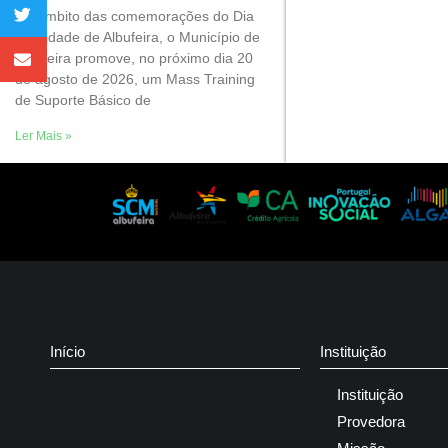
No âmbito das comemorações do Dia
da Cidade de Albufeira, o Município de
Albufeira promove, no próximo dia 20
de agosto de 2026, um Mass Training
de Suporte Básico de
Ler Mais »
Início
Instituição
Instituição
Provedora