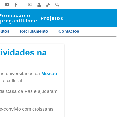
Formação e
Projetos
pregabilidade
butos
Recrutamento
Contactos
tividades na
ens universitários da
Missão
 e cultural.
a da Casa da Paz e ajudaram
e-convívio com croissants