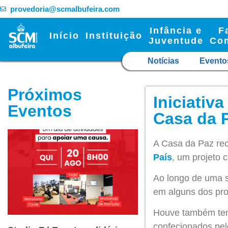
provedoria@scmalbufeira.com
Infância e
F
Início
Instituição
Juventude
Co
Notícias
Evento
Próximos
Iniciativ
Eventos
Casa da 
A Casa da Paz rece
País
, um projeto c
Ao longo de uma s
em alguns dos pro
Houve também temp
confecionados pel