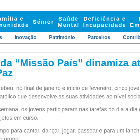
amília e
Saúde
Deficiência e
Sénior
munidade
Mental
Incapacidade
Em
s
Inovação
Património
Parceiros
Contri
a da “Missão País” dinamiza a
Paz
beu, no final de janeiro e início de fevereiro, cinco jov
atólico que desenvolve as suas atividades ao nível social
emana, os jovens participaram nas tarefas do dia a di
jetos em curso.
o para cantar, dançar, jogar, passear e para um lanch
o grupo.