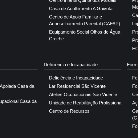
Centro Infantil Quinta dos Pardais
Pr
Ma
Casa de Acolhimento A Gaivota
Ca
Centro de Apoio Familiar e
Aconselhamento Parental (CAFAP)
Lo
Equipamento Social Olhos de Água –
Pr
Creche
Pr
E
Deficiência e Incapacidade
Form
Deficiência e Incapacidade
Fo
 Apoiada Casa da
Lar Residencial São Vicente
Fo
Ateliês Ocupacionais São Vicente
Ce
upacional Casa da
Unidade de Reabilitação Profissional
Aç
Centro de Recursos
Ga
(G
Fo