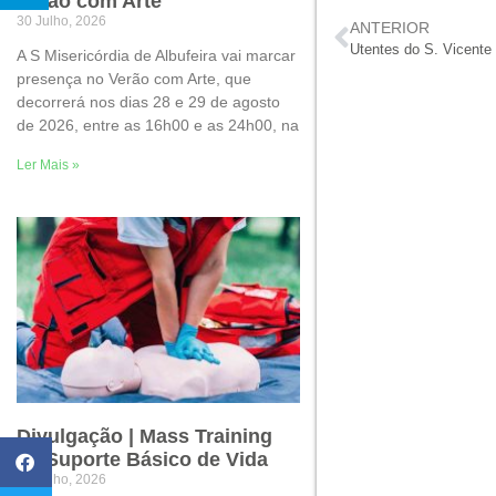
Verão com Arte
30 Julho, 2026
ANTERIOR
Utentes do S. Vicente
A S Misericórdia de Albufeira vai marcar
presença no Verão com Arte, que
decorrerá nos dias 28 e 29 de agosto
de 2026, entre as 16h00 e as 24h00, na
Ler Mais »
Divulgação | Mass Training
de Suporte Básico de Vida
22 Julho, 2026