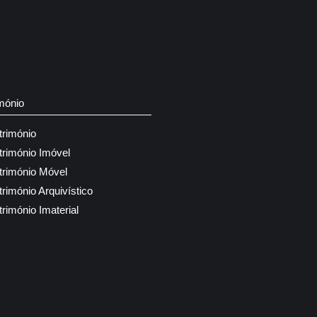
mónio
trimónio
trimónio Imóvel
trimónio Móvel
trimónio Arquivístico
trimónio Imaterial