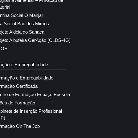
ograma Alimentar – Privação de
terial
ntina Social O Manjar
ja Social Baú dos Mimos
ojeto Aldeia do Sanacai
ojeto Albufeira GerAção (CLDS-4G)
COS
ação e Empregabilidade
rmação e Empregabilidade
rmação Certificada
ntro de Formação Espaço Bússola
ões de Formação
binete de Inserção Profissional
IP)
rmação On The Job