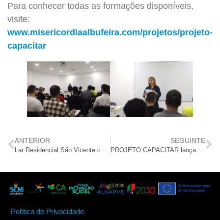
Para conhecer todas as formações disponíveis,
visite:
www.misericordiaalbufeira.com/projetos/projeto-
capacitar
ANTERIOR
SEGUINTE
Lar Residencial São Vicente celebra mais um ano de vida com convívio especial
PROJETO CAPACITAR lança nova formação gratuita em Técnicas de Posicionamento, Mobilidade, Transferência e Transporte
Política de Privacidade