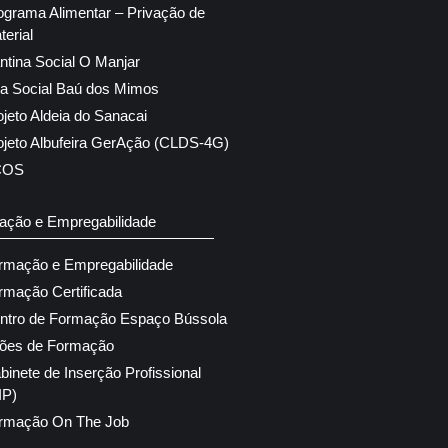
ograma Alimentar – Privação de
terial
ntina Social O Manjar
ja Social Baú dos Mimos
ojeto Aldeia do Sanacai
ojeto Albufeira GerAção (CLDS-4G)
COS
ação e Empregabilidade
rmação e Empregabilidade
rmação Certificada
ntro de Formação Espaço Bússola
ões de Formação
binete de Inserção Profissional
IP)
rmação On The Job