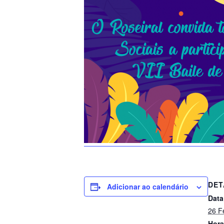
DET
Adicionar ao calendário
Data
26 F
Hora