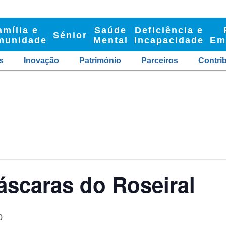
amília e
Saúde
Deficiência e
Sénior
munidade
Mental
Incapacidade
Em
s
Inovação
Património
Parceiros
Contri
Máscaras do Roseiral
0