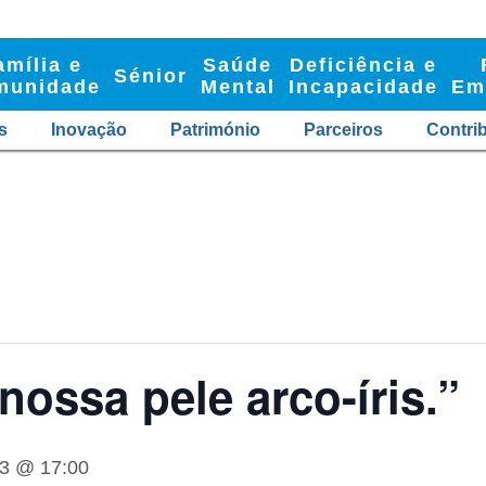
amília e
Saúde
Deficiência e
Sénior
munidade
Mental
Incapacidade
Em
s
Inovação
Património
Parceiros
Contri
nossa pele arco-íris.”
23 @ 17:00