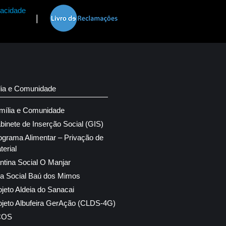
vacidade
|
lia e Comunidade
mília e Comunidade
binete de Inserção Social (GIS)
ograma Alimentar – Privação de
terial
ntina Social O Manjar
ja Social Baú dos Mimos
ojeto Aldeia do Sanacai
ojeto Albufeira GerAção (CLDS-4G)
COS