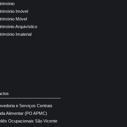
trimónio
trimónio Imóvel
trimónio Móvel
trimónio Arquivístico
trimónio Imaterial
actos
ovedoria e Serviços Centrais
uda Alimentar (PO APMC)
eliês Ocupacionais São Vicente