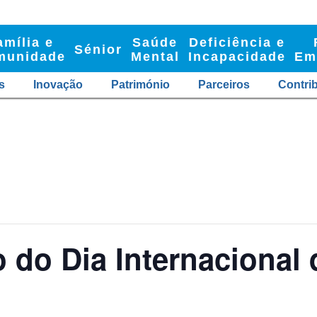
amília e
Saúde
Deficiência e
Sénior
munidade
Mental
Incapacidade
Em
s
Inovação
Património
Parceiros
Contri
do Dia Internacional 