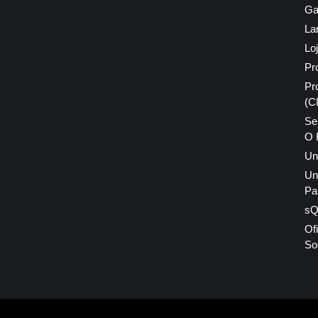
Ga
La
Lo
Pr
Pr
(C
Se
O 
Un
Un
Pa
sQI
Of
So