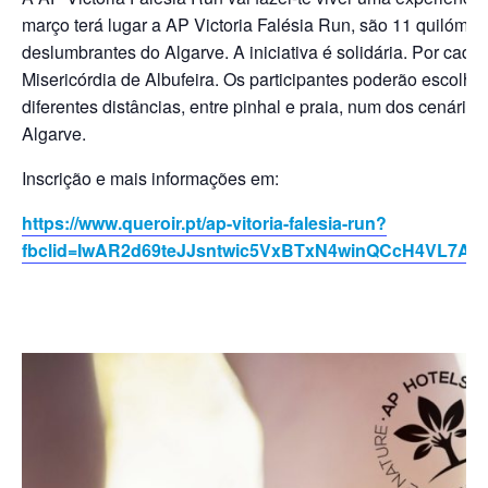
março terá lugar a AP Victoria Falésia Run, são 11 quilóme
deslumbrantes do Algarve. A iniciativa é solidária. Por cada
Misericórdia de Albufeira. Os participantes poderão escolhe
diferentes distâncias, entre pinhal e praia, num dos cenári
Algarve.
Inscrição e mais informações em:
https://www.queroir.pt/ap-vitoria-falesia-run?
fbclid=IwAR2d69teJJsntwic5VxBTxN4winQCcH4VL7A