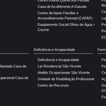
Centro Infantil Quinta dos Pardais
Pr
Ma
Casa de Acolhimento A Gaivota
Ca
Centro de Apoio Familiar e
Aconselhamento Parental (CAFAP)
Lo
Equipamento Social Olhos de Água –
Pr
Creche
Pr
E
Deficiência e Incapacidade
Form
Deficiência e Incapacidade
Fo
 Apoiada Casa da
Lar Residencial São Vicente
Fo
Ateliês Ocupacionais São Vicente
Ce
upacional Casa da
Unidade de Reabilitação Profissional
Aç
Centro de Recursos
Ga
(G
Fo