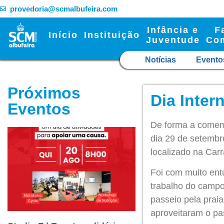
provedoria@scmalbufeira.com
Infância e
F
Início
Instituição
Juventude
Co
Notícias
Evento
Próximos
Dia Inter
Eventos
De forma a comemo
dia 29 de setembr
localizado na Carr
Foi com muito ent
trabalho do campo
passeio pela prai
aproveitaram o pas