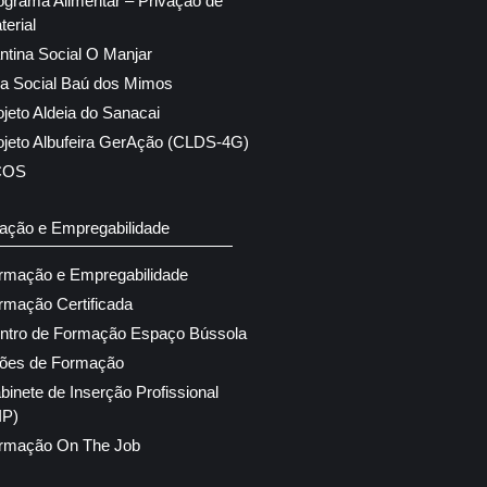
ograma Alimentar – Privação de
terial
ntina Social O Manjar
ja Social Baú dos Mimos
ojeto Aldeia do Sanacai
ojeto Albufeira GerAção (CLDS-4G)
COS
ação e Empregabilidade
rmação e Empregabilidade
rmação Certificada
ntro de Formação Espaço Bússola
ões de Formação
binete de Inserção Profissional
IP)
rmação On The Job