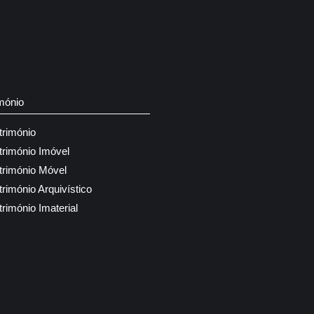
mónio
trimónio
trimónio Imóvel
trimónio Móvel
trimónio Arquivístico
trimónio Imaterial