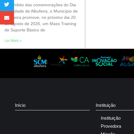
No âmbito das comemorações do Dia
da Cidade de Albufeira, o Município de
Albufeira promove, no próximo dia 20
de agosto de 2026, um Mass Training
de Suporte Básico de
Ler Mais »
Início
Instituição
Instituição
Provedora