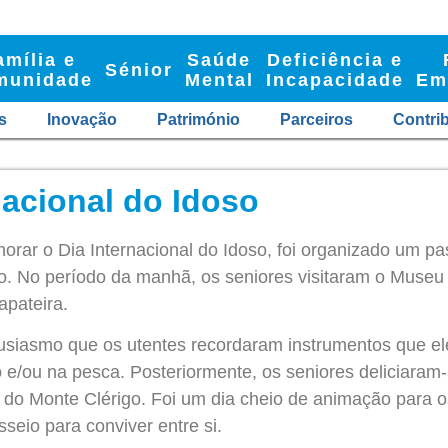
amília e
Saúde
Deficiência e
Sénior
munidade
Mental
Incapacidade
Em
s
Inovação
Património
Parceiros
Contri
nacional do Idoso
rar o Dia Internacional do Idoso, foi organizado um pas
o. No período da manhã, os seniores visitaram o Museu 
apateira.
usiasmo que os utentes recordaram instrumentos que ele
 e/ou na pesca. Posteriormente, os seniores deliciara
a do Monte
Clérigo. Foi um dia cheio de animação para o
seio para conviver entre si.