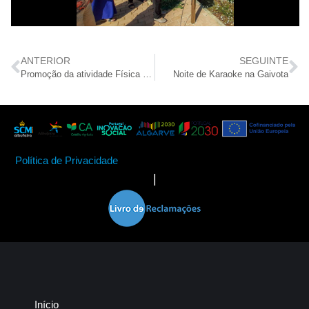
ANTERIOR
SEGUINTE
Promoção da atividade Física na Gaivota
Noite de Karaoke na Gaivota
Política de Privacidade
|
Início