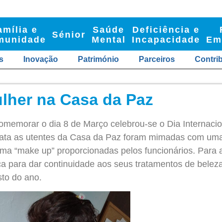
amília e
Saúde
Deficiência e
Sénior
munidade
Mental
Incapacidade
Em
s
Inovação
Património
Parceiros
Contri
lher na Casa da Paz
memorar o dia 8 de Março celebrou-se o Dia Internacio
ata as utentes da Casa da Paz foram mimadas com uma
uma “make up” proporcionadas pelos funcionários. Para
 para dar continuidade aos seus tratamentos de beleza
sto do ano.