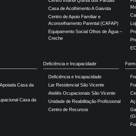
Centro Infantil Quinta dos Pardais
Pr
Ma
Casa de Acolhimento A Gaivota
Ca
Centro de Apoio Familiar e
Aconselhamento Parental (CAFAP)
Lo
Equipamento Social Olhos de Água –
Pr
Creche
Pr
E
Deficiência e Incapacidade
Form
Deficiência e Incapacidade
Fo
 Apoiada Casa da
Lar Residencial São Vicente
Fo
Ateliês Ocupacionais São Vicente
Ce
upacional Casa da
Unidade de Reabilitação Profissional
Aç
Centro de Recursos
Ga
(G
Fo