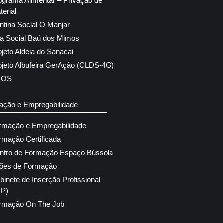
ograma Alimentar – Privação de
terial
ntina Social O Manjar
ja Social Baú dos Mimos
ojeto Aldeia do Sanacai
ojeto Albufeira GerAção (CLDS-4G)
COS
ação e Empregabilidade
rmação e Empregabilidade
rmação Certificada
ntro de Formação Espaço Bússola
ões de Formação
binete de Inserção Profissional
IP)
rmação On The Job