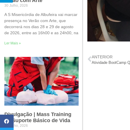
Verão com Arte
30 Julho, 2026
A S Misericórdia de Albufeira vai marcar
presença no Verão com Arte, que
decorrerá nos dias 28 e 29 de agosto
de 2026, entre as 16h00 e as 24h00, na
Ler Mais »
ANTERIOR
Atividade BootCamp Qu
Divulgação | Mass Training
de Suporte Básico de Vida
22 Julho, 2026