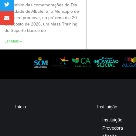
No âmbito das comemorações do Dia
da Cidade de Albufeira, o Município de
Albufeira promove, no próximo dia 20
de agosto de 2026, um Mass Training
de Suporte Básico de
Ler Mais »
Início
Instituição
Instituição
Provedora