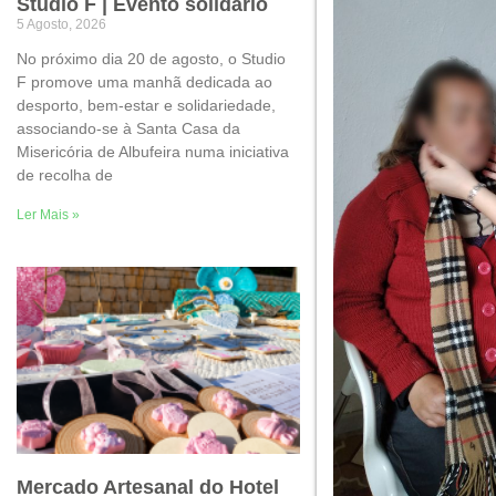
Studio F | Evento solidário
5 Agosto, 2026
No próximo dia 20 de agosto, o Studio
F promove uma manhã dedicada ao
desporto, bem-estar e solidariedade,
associando-se à Santa Casa da
Misericória de Albufeira numa iniciativa
de recolha de
Ler Mais »
Mercado Artesanal do Hotel