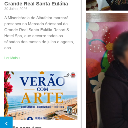
Grande Real Santa Eulália
30 Julho, 2026
A Misericórdia de Albufeira marcará
presença no Mercado Artesanal do
Grande Real Santa Eulália Resort &
Hotel Spa, que decorre todos os
sábados dos meses de julho e agosto,
das
Ler Mais »