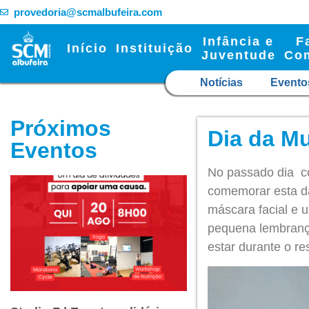
provedoria@scmalbufeira.com
Infância e
F
Início
Instituição
Juventude
Co
Notícias
Evento
Próximos
Dia da Mu
Eventos
No passado dia co
comemorar esta d
máscara facial e 
pequena lembrança
estar durante o re