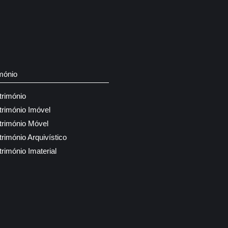
mónio
trimónio
trimónio Imóvel
trimónio Móvel
trimónio Arquivístico
trimónio Imaterial