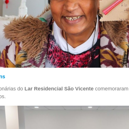
ns
ionárias do
Lar Residencial São Vicente
comemoraram a
os.