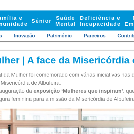
amília e
Saúde
Deficiência e
Sénior
munidade
Mental
Incapacidade
Em
s
Inovação
Património
Parceiros
Contri
lher | A face da Misericórdia
l da Mulher foi comemorado com várias iniciativas nas d
isericórdia de Albufeira.
nauguração da
exposição ‘Mulheres que inspiram’
, qu
gura feminina para a missão da Misericórdia de Albufeira