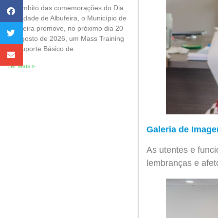
No âmbito das comemorações do Dia
da Cidade de Albufeira, o Município de
Albufeira promove, no próximo dia 20
de agosto de 2026, um Mass Training
de Suporte Básico de
Ler Mais »
Galeria de Image
As utentes e func
lembranças e afet