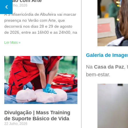
Verão com Arte
30 Julho, 2026
A S Misericórdia de Albufeira vai marcar
presença no Verão com Arte, que
decorrerá nos dias 28 e 29 de agosto
de 2026, entre as 16h00 e as 24h00, na
Ler Mais »
Galeria de Image
Na
Casa da Paz
,
bem-estar.
Divulgação | Mass Training
de Suporte Básico de Vida
22 Julho, 2026