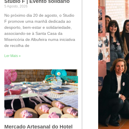
Studio F | Evento solidário
5 Agosto, 2026
No próximo dia 20 de agosto, o Studio
F promove uma manhã dedicada ao
desporto, bem-estar e solidariedade,
associando-se à Santa Casa da
Misericória de Albufeira numa iniciativa
de recolha de
Ler Mais »
Mercado Artesanal do Hotel