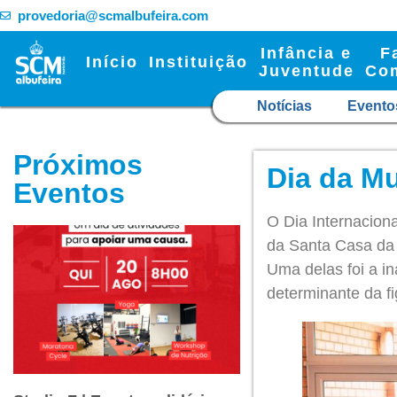
provedoria@scmalbufeira.com
Infância e
F
Início
Instituição
Juventude
Co
Notícias
Evento
Próximos
Dia da Mu
Eventos
O Dia Internaciona
da Santa Casa da M
Uma delas foi a i
determinante da fi