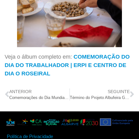
Veja o álbum completo em:
COMEMORAÇÃO DO
DIA DO TRABALHADOR | ERPI E CENTRO DE
DIA O ROSEIRAL
ANTERIOR
SEGUINTE
Comemorações do Dia Mundial da Atividade Física no Lar S. Vicente
Término do Projeto Albufeira GerAção – CLDS 4G
Política de Privacidade