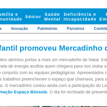
amília e
Saúde
Deficiência e
Sénior
munidade
Mental
Incapacidade
Em
s
Inovação
Património
Parceiros
Contri
fantil promoveu Mercadinho 
bro abrimos portas a mais um mercadinho de Natal. Esta
eia de energia acolhia quem chegava para nos visitar e 
m conjunto com as equipas pedagógicas. Apresentados 
s trabalhos preencheram o espaço que chamava, para si,
a. O mercadinho contou ainda com a participação do Lar
rmação Espaço Bússola
. O dia foi recheado de presen