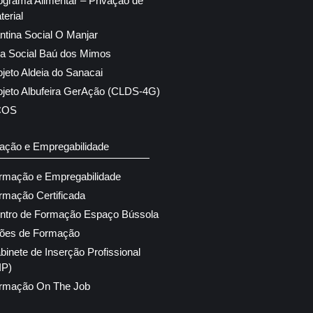
ograma Alimentar – Privação de
terial
ntina Social O Manjar
ja Social Baú dos Mimos
ojeto Aldeia do Sanacai
ojeto Albufeira GerAção (CLDS-4G)
COS
ação e Empregabilidade
rmação e Empregabilidade
rmação Certificada
ntro de Formação Espaço Bússola
ões de Formação
binete de Inserção Profissional
IP)
rmação On The Job