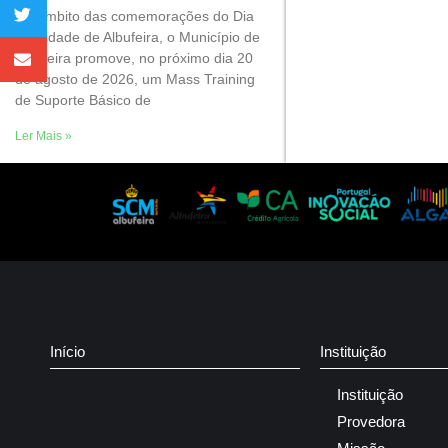
No âmbito das comemorações do Dia
da Cidade de Albufeira, o Município de
Albufeira promove, no próximo dia 20
de agosto de 2026, um Mass Training
de Suporte Básico de
Ler Mais »
Início
Instituição
Instituição
Provedora