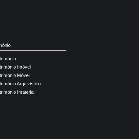
mónio
trimónio
trimónio Imóvel
trimónio Móvel
trimónio Arquivístico
trimónio Imaterial