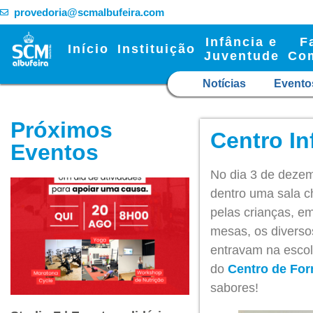
provedoria@scmalbufeira.com
Infância e
F
Início
Instituição
Juventude
Co
Notícias
Evento
Próximos
Centro In
Eventos
No dia 3 de dezem
dentro uma sala ch
pelas crianças, e
mesas, os diverso
entravam na escol
do
Centro de Fo
sabores!