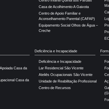
Centro Infantil Quinta dos Pardais
Pr
Ma
Casa de Acolhimento A Gaivota
Ca
Centro de Apoio Familiar e
Aconselhamento Parental (CAFAP)
Lo
Equipamento Social Olhos de Água –
Pr
Creche
Pr
E
Deficiência e Incapacidade
Form
Deficiência e Incapacidade
Fo
 Apoiada Casa da
Lar Residencial São Vicente
Fo
Ateliês Ocupacionais São Vicente
Ce
upacional Casa da
Unidade de Reabilitação Profissional
Aç
Centro de Recursos
Ga
(G
Fo