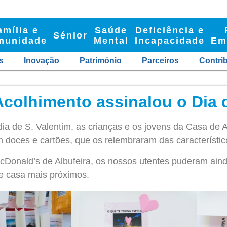
amília e
Saúde
Deficiência e
Sénior
munidade
Mental
Incapacidade
Em
s
Inovação
Património
Parceiros
Contri
colhimento assinalou o Dia d
dia de S. Valentim, as crianças e os jovens da Casa de 
 doces e cartões, que os relembraram das característic
Donald’s de Albufeira, os nossos utentes puderam aind
e casa mais próximos.