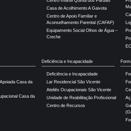
Centro Infantil Quinta dos Pardais
Pr
Ma
Casa de Acolhimento A Gaivota
Ca
Centro de Apoio Familiar e
Aconselhamento Parental (CAFAP)
Lo
Equipamento Social Olhos de Água –
Pr
Creche
Pr
E
Deficiência e Incapacidade
Form
Deficiência e Incapacidade
Fo
 Apoiada Casa da
Lar Residencial São Vicente
Fo
Ateliês Ocupacionais São Vicente
Ce
upacional Casa da
Unidade de Reabilitação Profissional
Aç
Centro de Recursos
Ga
(G
Fo