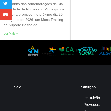
No âmbito das comemorações do Dia
da Cidade de Albufeira, o Município de
Albufeira promove, no próximo dia 20
de agosto de 2026, um Mass Training
de Suporte Básico de
Ler Mais »
Início
Instituição
Instituição
Provedora