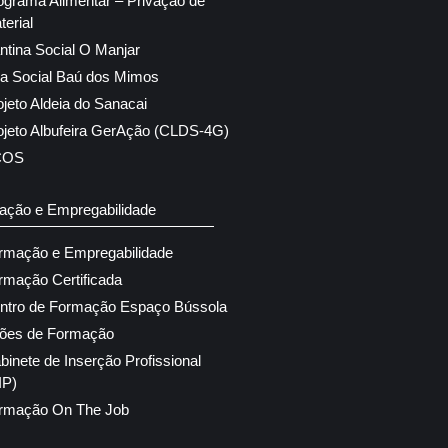
ograma Alimentar – Privação de
terial
ntina Social O Manjar
ja Social Baú dos Mimos
ojeto Aldeia do Sanacai
ojeto Albufeira GerAção (CLDS-4G)
COS
ação e Empregabilidade
rmação e Empregabilidade
rmação Certificada
ntro de Formação Espaço Bússola
ões de Formação
binete de Inserção Profissional
IP)
rmação On The Job