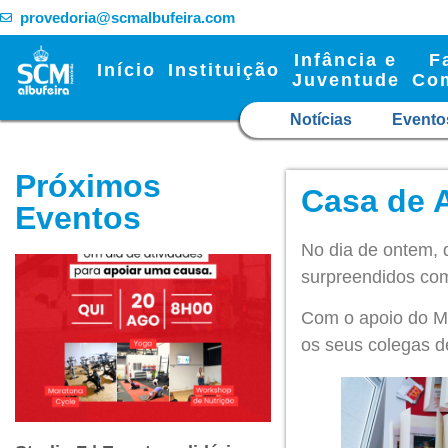
provedoria@scmalbufeira.com
Infância e
F
Início
Instituição
Juventude
Co
Notícias
Evento
Próximos
Casa de A
Eventos
No dia de ontem, 
surpreendidos com
Com o apoio do Mc
os seus colegas d