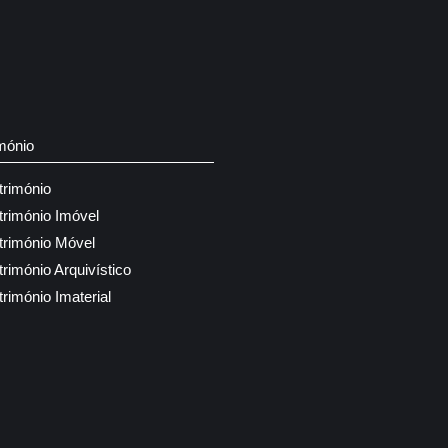
mónio
trimónio
trimónio Imóvel
trimónio Móvel
trimónio Arquivístico
trimónio Imaterial