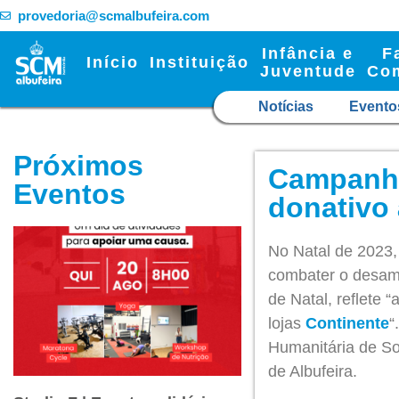
provedoria@scmalbufeira.com
Infância e
F
Início
Instituição
Juventude
Co
Notícias
Evento
Próximos
Campanha 
Eventos
donativo
No Natal de 2023,
combater o desampa
de Natal, reflete
lojas
Continente
“
Humanitária de So
de Albufeira.