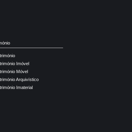
mónio
trimónio
trimónio Imóvel
trimónio Móvel
trimónio Arquivístico
trimónio Imaterial