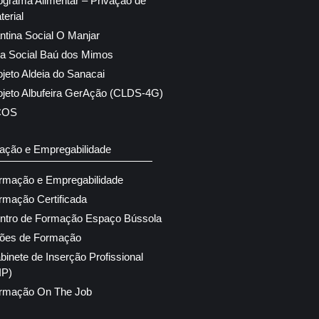
ograma Alimentar – Privação de
terial
ntina Social O Manjar
ja Social Baú dos Mimos
ojeto Aldeia do Sanacai
ojeto Albufeira GerAção (CLDS-4G)
COS
ação e Empregabilidade
rmação e Empregabilidade
rmação Certificada
ntro de Formação Espaço Bússola
ões de Formação
binete de Inserção Profissional
IP)
rmação On The Job