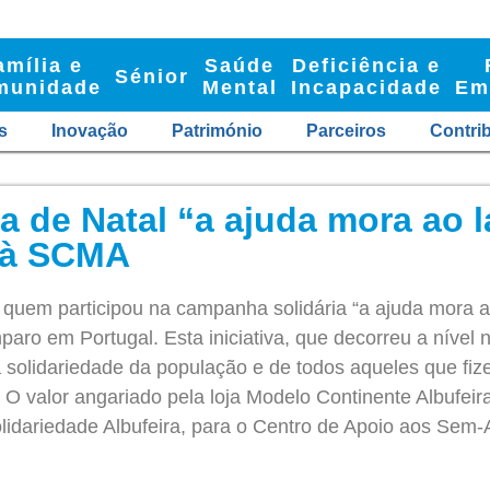
amília e
Saúde
Deficiência e
Sénior
munidade
Mental
Incapacidade
Em
s
Inovação
Património
Parceiros
Contri
de Natal “a ajuda mora ao l
 à SCMA
 quem participou na campanha solidária “a ajuda mora ao
ro em Portugal. Esta iniciativa, que decorreu a nível n
 “a solidariedade da população e de todos aqueles que f
. O valor angariado pela loja Modelo Continente Albufeir
lidariedade Albufeira, para o Centro de Apoio aos Sem-