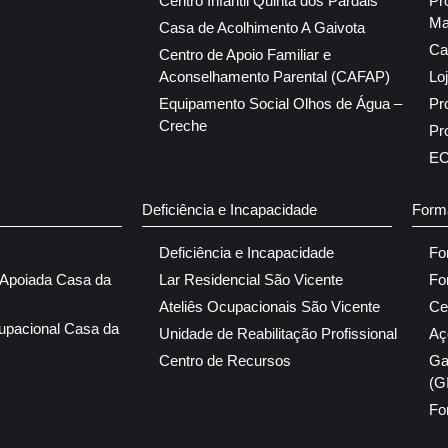
Centro Infantil Quinta dos Pardais
Pr
Ma
Casa de Acolhimento A Gaivota
Ca
Centro de Apoio Familiar e
Aconselhamento Parental (CAFAP)
Lo
Equipamento Social Olhos de Água –
Pr
Creche
Pr
E
Deficiência e Incapacidade
Form
Deficiência e Incapacidade
Fo
 Apoiada Casa da
Lar Residencial São Vicente
Fo
Ateliês Ocupacionais São Vicente
Ce
upacional Casa da
Unidade de Reabilitação Profissional
Aç
Centro de Recursos
Ga
(G
Fo