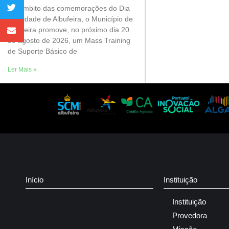
No âmbito das comemorações do Dia
da Cidade de Albufeira, o Município de
Albufeira promove, no próximo dia 20
de agosto de 2026, um Mass Training
de Suporte Básico de
Ler Mais »
Início
Instituição
Instituição
Provedora