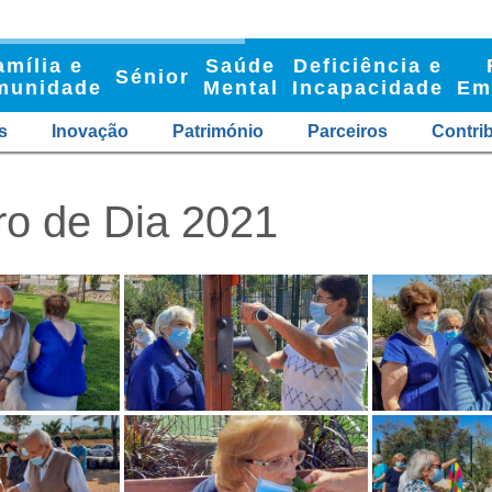
amília e
Saúde
Deficiência e
Sénior
munidade
Mental
Incapacidade
Em
s
Inovação
Património
Parceiros
Contri
ro de Dia 2021