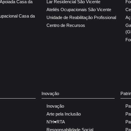
 Apoiada Casa da
Lar Residencial São Vicente
Fo
Ateliês Ocupacionais São Vicente
Ce
upacional Casa da
Unidade de Reabilitação Profissional
Aç
Centro de Recursos
Ga
(G
Fo
Inovação
Patri
Inovação
Pa
Arte pela Inclusão
Pa
N’H♥RTA
Pa
Responsabilidade Social
Pa