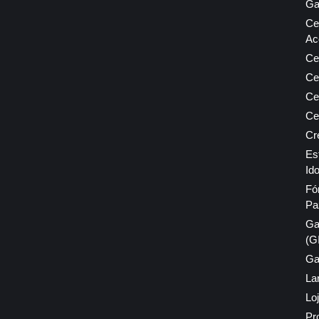
Ga
Ce
Ac
Ce
Ce
Ce
Ce
Cr
Es
Id
Fó
Pa
Ga
(G
Ga
La
Lo
Pr