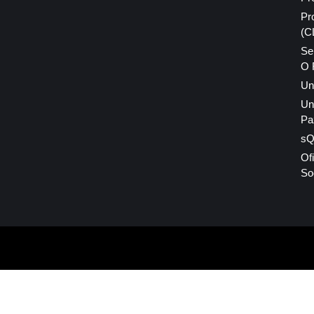
Pr
(C
Se
O 
Un
Un
Pa
sQI
Of
So