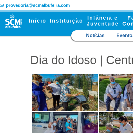
provedoria@scmalbufeira.com
Infância e
F
Início
Instituição
Juventude
Co
Notícias
Evento
Dia do Idoso | Cent