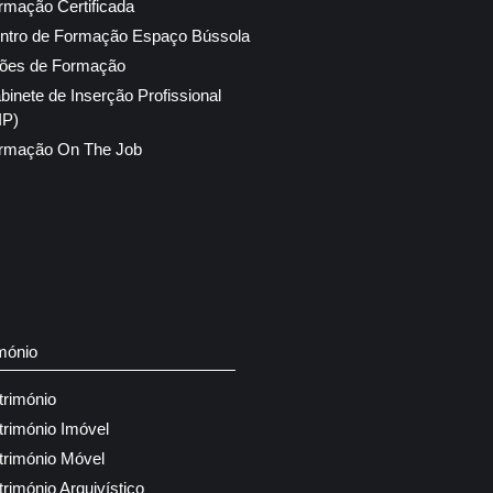
rmação Certificada
ntro de Formação Espaço Bússola
ões de Formação
binete de Inserção Profissional
IP)
rmação On The Job
mónio
trimónio
trimónio Imóvel
trimónio Móvel
trimónio Arquivístico