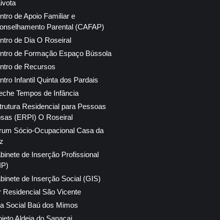
ivota
ntro de Apoio Familiar e
onselhamento Parental (CAFAP)
ntro de Dia O Roseiral
ntro de Formação Espaço Bússola
ntro de Recursos
ntro Infantil Quinta dos Pardais
eche Tempos de Infância
trutura Residencial para Pessoas
osas (ERPI) O Roseiral
rum Sócio-Ocupacional Casa da
z
binete de Inserção Profissional
IP)
binete de Inserção Social (GIS)
r Residencial São Vicente
ja Social Baú dos Mimos
ojeto Aldeia do Sanacai