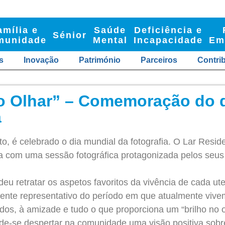
amília e
Saúde
Deficiência e
Sénior
munidade
Mental
Incapacidade
Em
s
Inovação
Património
Parceiros
Contri
no Olhar” – Comemoração do 
a
o, é celebrado o dia mundial da fotografia. O Lar Reside
 com uma sessão fotográfica protagonizada pelos seus 
deu retratar os aspetos favoritos da vivência de cada ute
lmente representativo do período em que atualmente v
dos, à amizade e tudo o que proporciona um “brilho no o
de-se despertar na comunidade uma visão positiva sobre