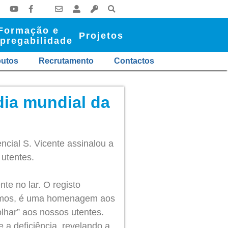
Formação e
Projetos
pregabilidade
butos
Recrutamento
Contactos
dia mundial da
ncial S. Vicente assinalou a
utentes.
nte no lar. O registo
ivemos, é uma homenagem aos
lhar” aos nossos utentes.
 a deficiência, revelando a