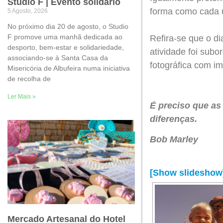
Studio F | Evento solidário
forma como cada 
5 Agosto, 2026
No próximo dia 20 de agosto, o Studio
F promove uma manhã dedicada ao
Refira-se que o di
desporto, bem-estar e solidariedade,
atividade foi subo
associando-se à Santa Casa da
fotográfica com i
Misericória de Albufeira numa iniciativa
de recolha de
Ler Mais »
É preciso que as
diferenças.
Bob Marley
[Show slideshow
Mercado Artesanal do Hotel