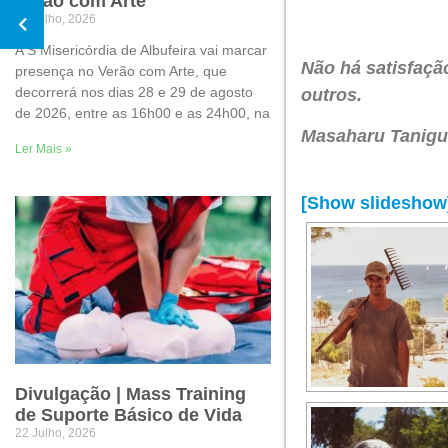
Verão com Arte
30 Julho, 2026
A S Misericórdia de Albufeira vai marcar
Não há satisfaçã
presença no Verão com Arte, que
decorrerá nos dias 28 e 29 de agosto
outros.
de 2026, entre as 16h00 e as 24h00, na
Masaharu Tanigu
Ler Mais »
[Show slideshow
Divulgação | Mass Training
de Suporte Básico de Vida
22 Julho, 2026