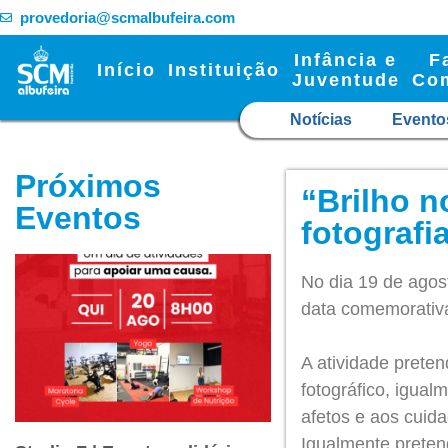
provedoria@scmalbufeira.com
Infância e
F
Início
Instituição
Juventude
Co
Notícias
Evento
Próximos
“Brilho 
Eventos
fotografi
No dia 19 de agost
data comemorativa
A atividade preten
fotográfico, igua
afetos e aos cuida
Igualmente preten