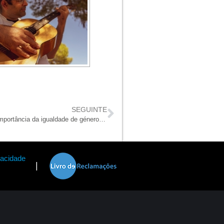
SEGUINTE
Ciclo de conversas debateu a importância da igualdade de género na família
vacidade
|