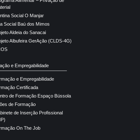
ograma Alimentar – Privação de
terial
ntina Social O Manjar
ja Social Baú dos Mimos
ojeto Aldeia do Sanacai
ojeto Albufeira GerAção (CLDS-4G)
COS
ação e Empregabilidade
rmação e Empregabilidade
rmação Certificada
ntro de Formação Espaço Bússola
ões de Formação
binete de Inserção Profissional
IP)
rmação On The Job