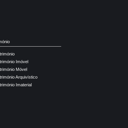
mónio
trimónio
trimónio Imóvel
trimónio Móvel
trimónio Arquivístico
trimónio Imaterial