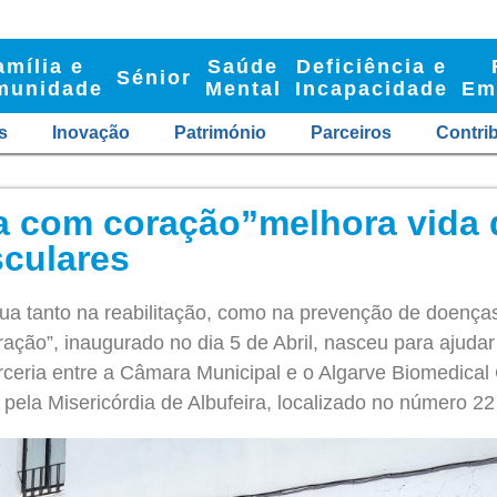
amília e
Saúde
Deficiência e
Sénior
munidade
Mental
Incapacidade
Em
s
Inovação
Património
Parceiros
Contri
ra com coração”melhora vida
sculares
a tanto na reabilitação, como na prevenção de doenças
ação”, inaugurado no dia 5 de Abril, nasceu para ajudar
ceria entre a Câmara Municipal e o Algarve Biomedical 
pela Misericórdia de Albufeira, localizado no número 22