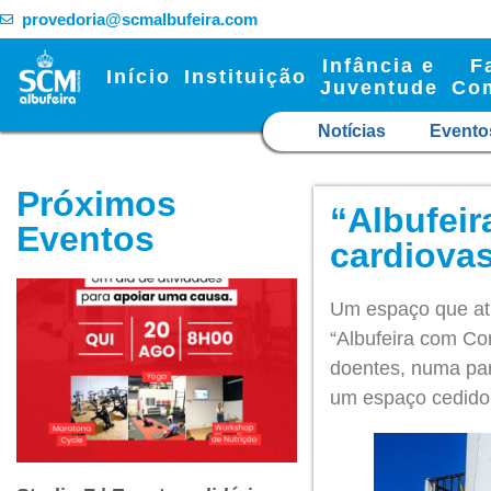
provedoria@scmalbufeira.com
Infância e
F
Início
Instituição
Juventude
Co
Notícias
Evento
Próximos
“Albufei
Eventos
cardiova
Um espaço que atu
“Albufeira com Cor
doentes, numa par
um espaço cedido 