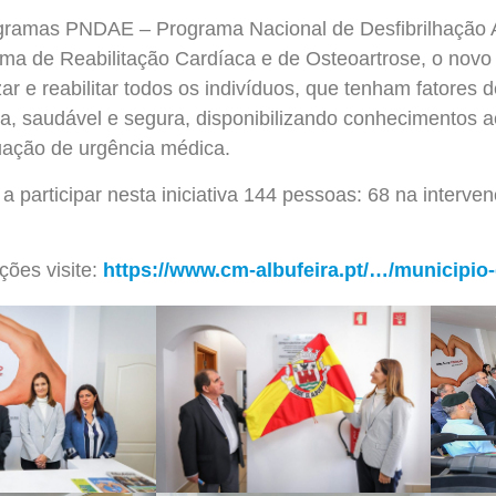
rogramas PNDAE –
Programa Nacional de Desfibrilhação 
a de Reabilitação Cardíaca e de Osteoartrose, o novo
zar e reabilitar todos os indivíduos, que tenham fatores d
va, saudável e segura, disponibilizando conhecimentos
uação de urgência médica.
a participar nesta iniciativa 144 pessoas: 68 na interve
ções visite:
https://www.cm-albufeira.pt/…/municipio