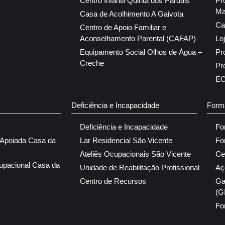
Centro Infantil Quinta dos Pardais
Pr
Ma
Casa de Acolhimento A Gaivota
Ca
Centro de Apoio Familiar e
Aconselhamento Parental (CAFAP)
Lo
Equipamento Social Olhos de Água –
Pr
Creche
Pr
E
Deficiência e Incapacidade
Form
Deficiência e Incapacidade
Fo
 Apoiada Casa da
Lar Residencial São Vicente
Fo
Ateliês Ocupacionais São Vicente
Ce
upacional Casa da
Unidade de Reabilitação Profissional
Aç
Centro de Recursos
Ga
(G
Fo