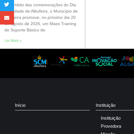
No âmbito das comemorações do Dia
da Cidade de Albufeira, o Município de
Albufeira promove, no próximo dia 20
de agosto de 2026, um Mass Training
de Suporte Básico de
Ler Mais »
Início
Instituição
Instituição
Provedora