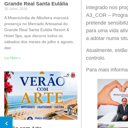
Grande Real Santa Eulália
Integrado nos p
30 Julho, 2026
A3_COR – Program
A Misericórdia de Albufeira marcará
pretende sensibili
presença no Mercado Artesanal do
Grande Real Santa Eulália Resort &
para uma vida ati
Hotel Spa, que decorre todos os
a adotar numa sit
sábados dos meses de julho e agosto,
das
Atualmente, estão 
controlo.
Ler Mais »
Para mais informa