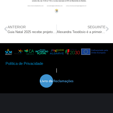
ANTERIOR
SEGUINTE
Guia Natal 2025 recebe projeto “Arte pela Inclusão” da Misericórdia de Albufeira
Alexandra Teodósio é a primeira mulher Reitora da Universidade do Algarve
Política de Privacidade
|